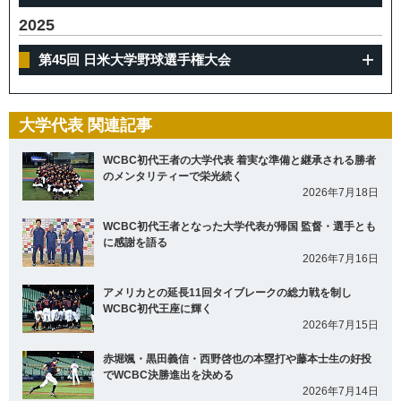
2025
第45回 日米大学野球選手権大会
大学代表 関連記事
WCBC初代王者の大学代表 着実な準備と継承される勝者
のメンタリティーで栄光続く
2026年7月18日
WCBC初代王者となった大学代表が帰国 監督・選手とも
に感謝を語る
2026年7月16日
アメリカとの延長11回タイブレークの総力戦を制し
WCBC初代王座に輝く
2026年7月15日
赤堀颯・黒田義信・西野啓也の本塁打や藤本士生の好投
でWCBC決勝進出を決める
2026年7月14日