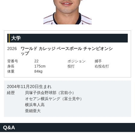
大学
2026
ワールド カレッジ ベースボール チャンピオンシ
ップ
背番号
22
ポジション
捕手
身長
175cm
投打
右投右打
体重
84kg
2004年11月20日生まれ
経歴
貝塚子供会野球部（宮前小）
オセアン横浜ヤング（富士見中）
横浜隼人高
亜細亜大
Q&A