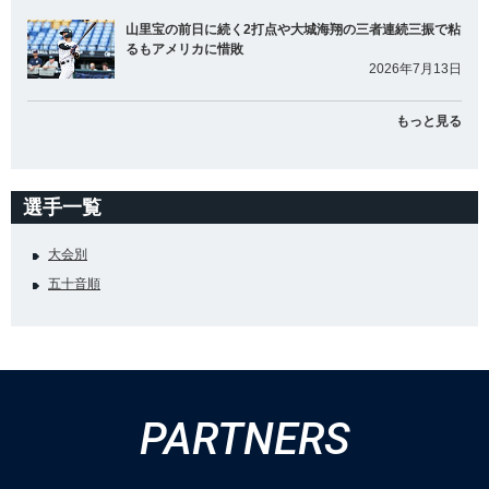
山里宝の前日に続く2打点や大城海翔の三者連続三振で粘
るもアメリカに惜敗
2026年7月13日
もっと見る
選手一覧
大会別
五十音順
PARTNERS