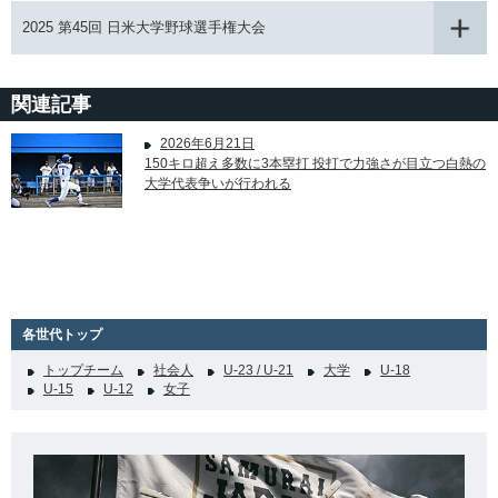
2025 第45回 日米大学野球選手権大会
関連記事
2026年6月21日
150キロ超え多数に3本塁打 投打で力強さが目立つ白熱の
大学代表争いが行われる
各世代トップ
トップチーム
社会人
U-23 / U-21
大学
U-18
U-15
U-12
女子