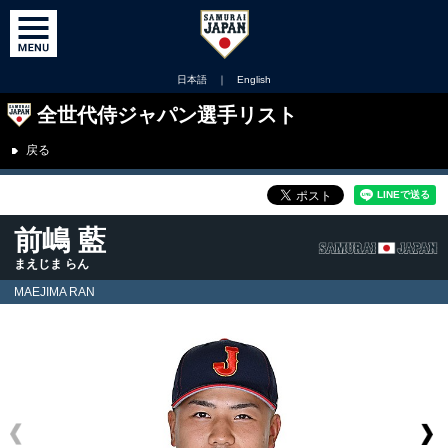
日本語
｜
English
全世代侍ジャパン選手リスト
戻る
前嶋 藍
まえじま らん
MAEJIMA RAN