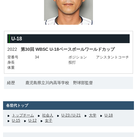
U-18
2022
第30回 WBSC U-18ベースボールワールドカップ
背番号
34
ポジション
アシスタントコーチ
身長
投打
体重
経歴
鹿児島県立川内高等学校 野球部監督
各世代トップ
トップチーム
社会人
U-23 / U-21
大学
U-18
U-15
U-12
女子