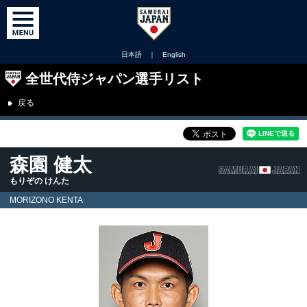
日本語
｜
English
全世代侍ジャパン選手リスト
戻る
森園 健太
もりぞの けんた
MORIZONO KENTA