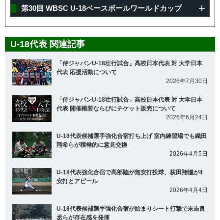
第30回 WBSC U-18ベースボールワールドカップ
U-18代表 関連記事
「侍ジャパンU-18壮行試合」高校日本代表 対 大学日本
代表 応援活動について
2026年7月30日
「侍ジャパンU-18壮行試合」高校日本代表 対 大学日本
代表 開催概要ならびにチケット販売について
2026年6月24日
U-18代表候補選手強化合宿打ち上げ 室内練習場でも織田
翔希らが積極的に意見交換
2026年4月5日
U-18代表強化合宿で高部陸が無安打投球、荻田翔惺が4
安打とアピール
2026年4月4日
U-18代表候補選手強化合宿が始まりシート打撃で末吉良
丞らが存在感を発揮