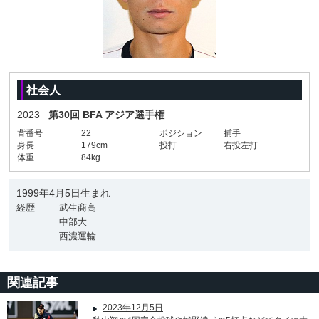
社会人
2023
第30回 BFA アジア選手権
背番号
22
ポジション
捕手
身長
179cm
投打
右投左打
体重
84kg
1999年4月5日生まれ
経歴
武生商高
中部大
西濃運輸
関連記事
2023年12月5日