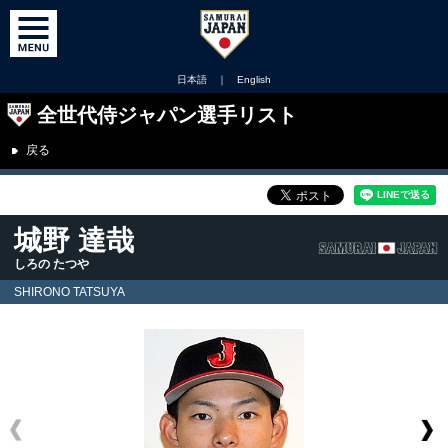
日本語
｜
English
全世代侍ジャパン選手リスト
戻る
城野 達哉
しろの たつや
SHIRONO TATSUYA