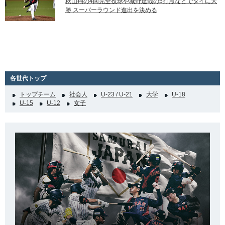
秋山翔の4回完全投球や城野達哉の5打点などでタイに大
勝 スーパーラウンド進出を決める
各世代トップ
トップチーム
社会人
U-23 / U-21
大学
U-18
U-15
U-12
女子