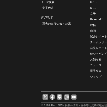
U-12代表
U-15
女子代表
U-12
女子
EVENT
Baseball5
過去の出場大会・結果
総括
動画
試合レポー
チームレポ
会見レポー
侍ジャパン
お知らせ
ニュース
選手発表
ショップ
© SAMURAI JAPAN
掲載の情報・画像等の無断転載を固