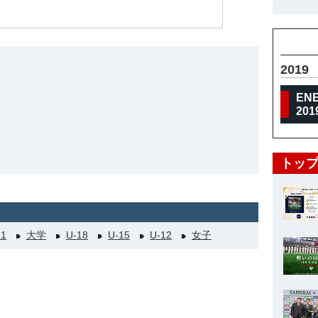
2019
EN
20
トップ
21
大学
U-18
U-15
U-12
女子