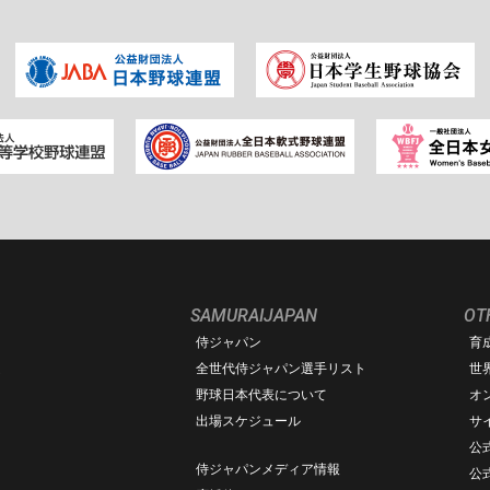
SAMURAIJAPAN
OT
侍ジャパン
育
ム
全世代侍ジャパン選手リスト
世
野球日本代表について
オ
出場スケジュール
サ
公式
侍ジャパンメディア情報
公