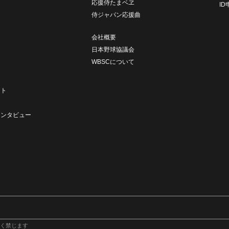
応援侍たまベヱ
I
侍ジャパン応援曲
会社概要
日本野球協議会
WBSCについて
ト
ート
ト
インタビュー
く禁じます