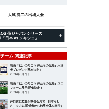
大城 滉二の出場大会
EOS 侍ジャパンシリーズ
19「日本 vs メキシコ」
チーム 関連記事
映画『戦いの向こう 侍たちの記録』入場
者プレゼント配布決定！
2026年8月7日
映画『戦いの向こう 侍たちの記録』ユニ
フォーム展示 開催決定！
2026年8月7日
井口資仁監督が就任会見で「日本らし
さ」を力説 関係者から球界全体を牽引す