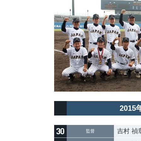
201
吉村 禎
監督