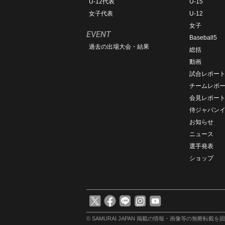
U-12代表
U-15
女子代表
U-12
女子
EVENT
Baseball5
過去の出場大会・結果
総括
動画
試合レポー
チームレポ
会見レポー
侍ジャパン
お知らせ
ニュース
選手発表
ショップ
© SAMURAI JAPAN
掲載の情報・画像等の無断転載を固