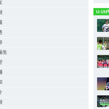
友
U-1
樹
陽
慈
弥
瑞生
聖
輔
和
介
樹