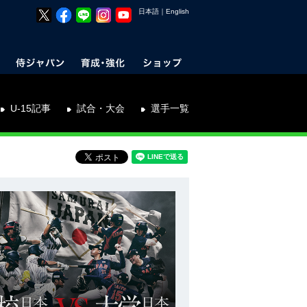
日本語
｜
English
U-15記事
試合・大会
選手一覧