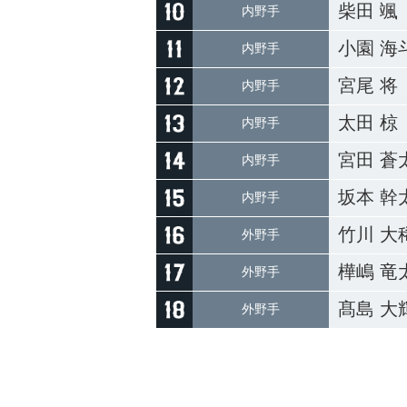
柴田 颯
内野手
小園 海
内野手
宮尾 将
内野手
太田 椋
内野手
宮田 蒼
内野手
坂本 幹
内野手
竹川 大
外野手
樺嶋 竜
外野手
髙島 大
外野手