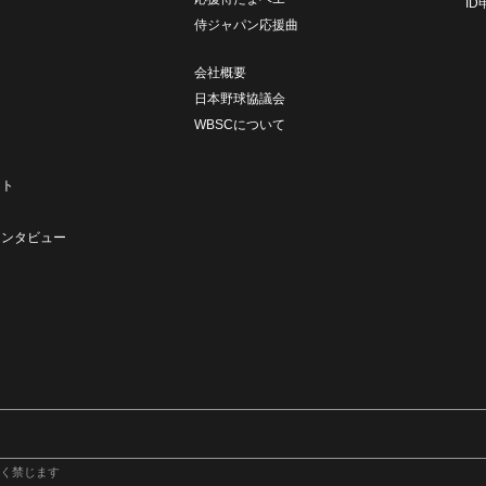
I
侍ジャパン応援曲
会社概要
日本野球協議会
WBSCについて
ト
ート
ト
インタビュー
く禁じます