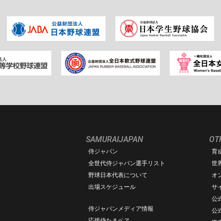
SAMURAIJAPAN
OT
侍ジャパン
育
ム
全世代侍ジャパン選手リスト
世
野球日本代表について
オ
出場スケジュール
サ
公式
侍ジャパンメディア情報
公
応援侍たまベヱ