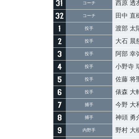
西原 透
コーチ
田中 直
コーチ
渡部 太
投手
大石 晨
投手
阿部 幸
投手
小野寺 
投手
佐藤 将
投手
俵森 大
投手
今野 大
捕手
神頭 勇
捕手
野村 大
内野手