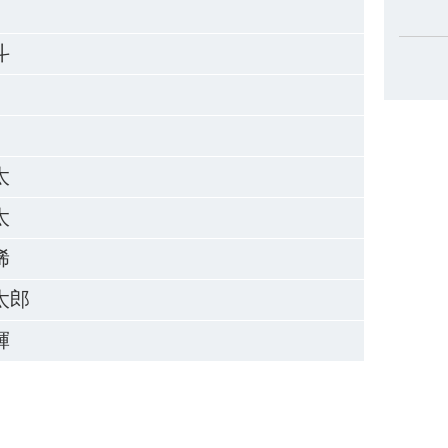
斗
太
太
稀
太郎
輝