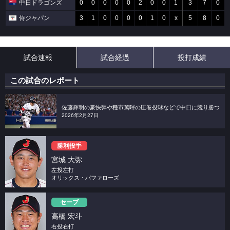
中日ドラゴンズ
0
0
0
0
0
2
0
0
1
3
7
0
侍ジャパン
3
1
0
0
0
0
1
0
x
5
8
0
試合速報
試合経過
投打成績
この試合のレポート
佐藤輝明の豪快弾や種市篤暉の圧巻投球などで中日に競り勝つ
2026年2月27日
勝利投手
宮城 大弥
左投左打
オリックス・バファローズ
セーブ
高橋 宏斗
右投右打