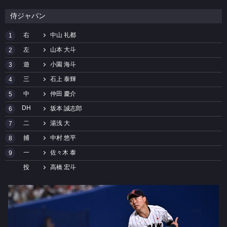
侍ジャパン
右
中山 礼都
1
左
山本 大斗
2
遊
小園 海斗
3
三
石上 泰輝
4
中
仲田 慶介
5
DH
坂本 誠志郎
6
二
湯浅 大
7
捕
中村 悠平
8
一
佐々木 泰
9
投
高橋 宏斗