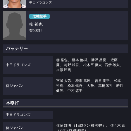
中日ドラゴンズ
敗戦投手
柳 裕也
右投右打
バッテリー
柳 裕也、 橋本 侑樹、 勝野 昌慶、 近藤
中日ドラゴンズ
廉、 梅野 雄吾、 松木平 優太 ‐ 石伊 雄太、
加藤 匠馬
宮城 大弥、 種市 篤暉、 曽谷 龍平、 松本
侍ジャパン
裕樹、 松本 健吾、 大勢、 高橋 宏斗 ‐ 若月
健矢、 中村 悠平
本塁打
中日ドラゴンズ
佐藤 輝明 （1回3ラン 柳 裕也）、 佐々木 泰
侍ジャパン
（2回ソロ 柳 裕也）