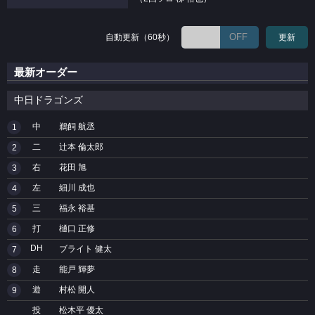
OFF
自動更新（60秒）
更新
最新オーダー
中日ドラゴンズ
中
鵜飼 航丞
1
二
辻本 倫太郎
2
右
花田 旭
3
左
細川 成也
4
三
福永 裕基
5
打
樋口 正修
6
DH
ブライト 健太
7
走
能戸 輝夢
8
遊
村松 開人
9
投
松木平 優太