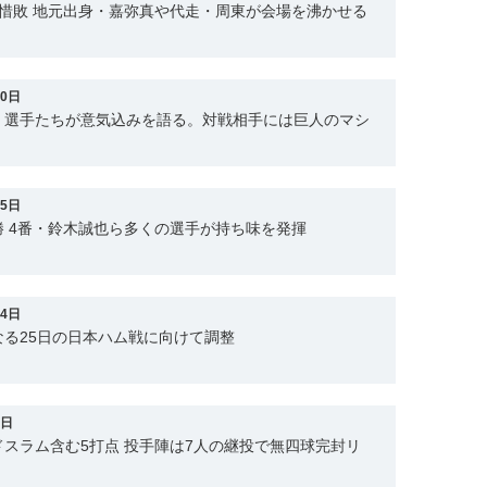
惜敗 地元出身・嘉弥真や代走・周東が会場を沸かせる
30日
、選手たちが意気込みを語る。対戦相手には巨人のマシ
25日
 4番・鈴木誠也ら多くの選手が持ち味を発揮
24日
る25日の日本ハム戦に向けて調整
0日
スラム含む5打点 投手陣は7人の継投で無四球完封リ