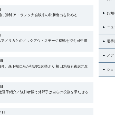
日
お知
国に勝利 アトランタ大会以来の決勝進出を決める
ニュ
日
るアメリカとのノックアウトステージ初戦を控え田中将
選手
メデ
3日
由伸、森下暢仁らが順調な調整ぶり 柳田悠岐も復調気配
ショ
4日
内定選手紹介／強打者揃う外野手は自らの役割を果たせる
31日