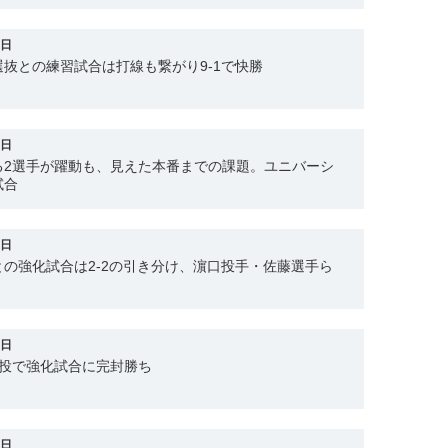
0日
抜との練習試合は打線も繋がり9-1で快勝
9日
る2選手が躍動も、見えた本番までの課題。ユニバーシ
試合
1日
の強化試合は2-2の引き分け、濵口投手・佐藤選手ら
0日
継投で強化試合に完封勝ち
0日