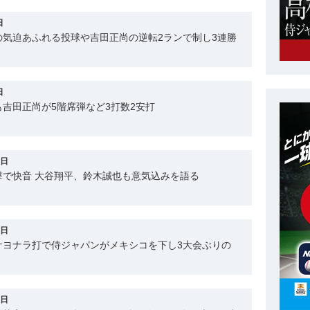
日
の気迫あふれる投球や吉田正尚の逆転2ランで制し3連勝
日
吉田正尚が5階席弾など3打数2安打
6日
撃で快音 大谷翔平、鈴木誠也も意気込みを語る
1日
サヨナラ打で侍ジャパンがメキシコを下し3大会ぶりの
4日