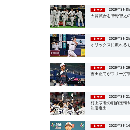
2026年3月8
天覧試合を菅野智之
2026年3月2
オリックスに敗れるも
2026年2月2
吉田正尚がフリー打
2023年3月2
村上宗隆の劇的逆転
決勝進出
2023年3月1