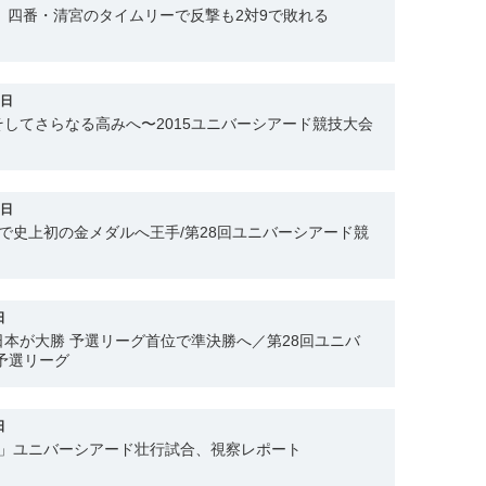
表、四番・清宮のタイムリーで反撃も2対9で敗れる
3日
してさらなる高みへ〜2015ユニバーシアード競技大会
0日
で史上初の金メダルへ王手/第28回ユニバーシアード競
日
本が大勝 予選リーグ首位で準決勝へ／第28回ユニバ
予選リーグ
日
表」ユニバーシアード壮行試合、視察レポート