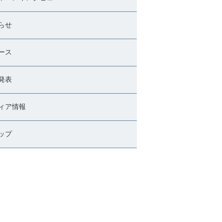
らせ
ース
発表
ィア情報
ップ