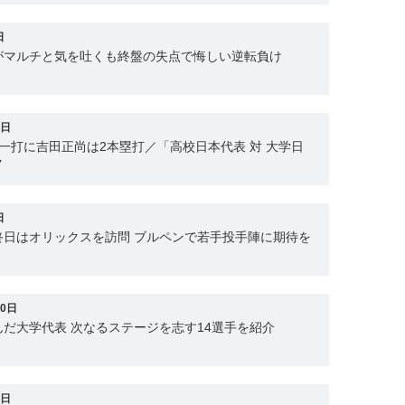
日
がマルチと気を吐くも終盤の失点で悔しい逆転負け
9日
一打に吉田正尚は2本塁打／「高校日本代表 対 大学日
ク
日
終日はオリックスを訪問 ブルペンで若手投手陣に期待を
20日
だ大学代表 次なるステージを志す14選手を紹介
6日