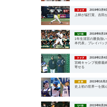
2019年3月9
上林が猛打賞、吉田
2018年8月1
1年生清宮の勝負強い
本代表」プレイバッ
2018年2月4
宮崎キャンプ視察最
寄せる
2015年10月
史上初の世界一を掴ん
2015年8月2