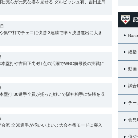
田壮亮らが元気な姿を見せる ダルビッシュ有、吉田正尚
記
1日
や集中打でチェコに快勝 3連勝で準々決勝進出に大き
Base
総括
日
本塁打や吉田正尚4打点の活躍でWBC前最後の実戦に
動画
試合
日
本塁打 30選手全員が揃った戦いで阪神相手に快勝を収
チー
日
会見
合流 全30選手が揃いいよいよ大会本番モードに突入
侍ジ