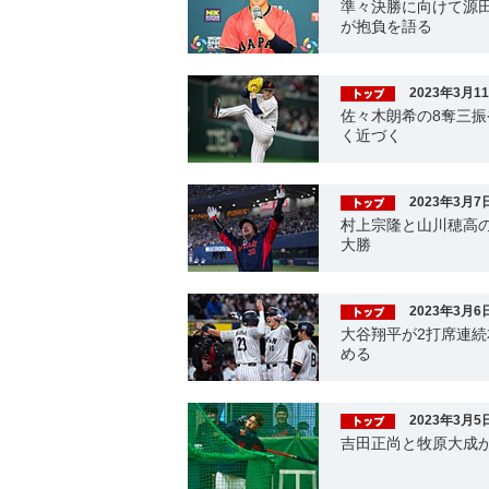
準々決勝に向けて源
が抱負を語る
2023年3月1
佐々木朗希の8奪三振
く近づく
2023年3月7
村上宗隆と山川穂高の
大勝
2023年3月6
大谷翔平が2打席連続
める
2023年3月5
吉田正尚と牧原大成が