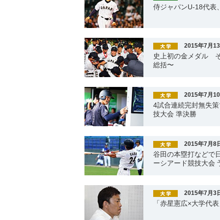
侍ジャパンU-18代
2015年7月1
史上初の金メダル そ
総括〜
2015年7月1
4試合連続完封無失策
技大会 準決勝
2015年7月8
谷田の本塁打などで日
ーシアード競技大会 
2015年7月3
「赤星憲広×大学代