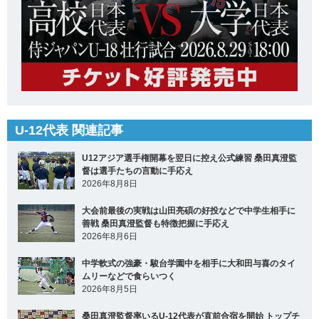
U-12代表 関連記事
U12アジア選手権開幕を翌日に控え公式練習 桑田真澄監
督は選手たちの言動に手応え
2026年8月8日
大会前最後の実戦は山田亮碩の好投などで中学生相手に
善戦 桑田真澄監督も特徴把握に手応え
2026年8月6日
中学軟式の強豪・駿台学園中を相手に大和田与喜のタイ
ムリーなどで食らいつく
2026年8月5日
桑田真澄監督率いるU-12代表が直前合宿を開始 トップチ