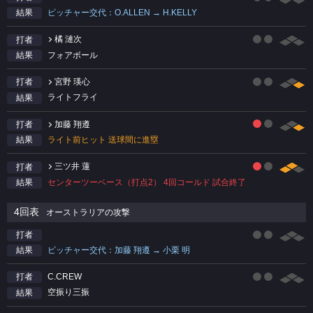
ピッチャー交代：O.ALLEN → H.KELLY
結果
橘 漣次
打者
フォアボール
結果
宮野 瑛心
打者
ライトフライ
結果
加藤 翔遵
打者
ライト前ヒット 送球間に進塁
結果
三ツ井 蓮
打者
センターツーベース（打点2） 4回コールド 試合終了
結果
4回表
オーストラリアの攻撃
打者
ピッチャー交代：加藤 翔遵 → 小栗 明
結果
C.CREW
打者
空振り三振
結果