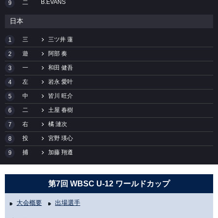
B.EVANS
二
9
日本
三
三ツ井 蓮
1
遊
阿部 奏
2
一
和田 健吾
3
左
岩永 愛叶
4
中
皆川 旺介
5
二
土屋 春樹
6
右
橘 漣次
7
投
宮野 瑛心
8
捕
加藤 翔遵
9
第7回 WBSC U-12 ワールドカップ
大会概要
出場選手