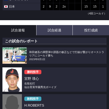
日本
2
9
2
2x
15
15
1
（4回コールド）
試合速報
試合経過
投打成績
この試合のレポート
和田健吾の満塁弾や課題の修正などで打線が繋がりオーストラ
リアにコールド勝ち
2023年8月1日
勝利投手
宮野 瑛心
右投右打
仙台育英学園秀光ボーイズ
敗戦投手
H.ROBERTS