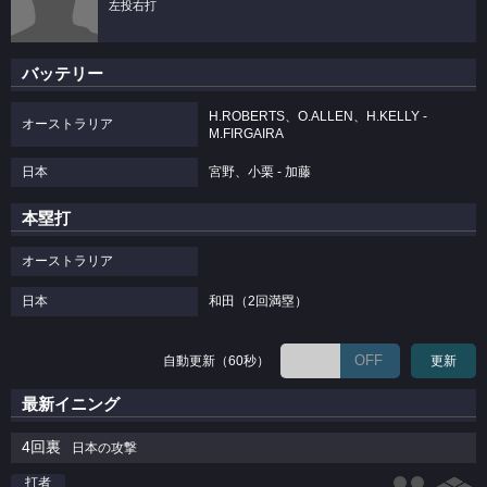
左投右打
バッテリー
H.ROBERTS、O.ALLEN、H.KELLY -
オーストラリア
M.FIRGAIRA
日本
宮野、小栗 - 加藤
本塁打
オーストラリア
日本
和田（2回満塁）
OFF
自動更新（60秒）
更新
最新イニング
4回裏
日本の攻撃
打者