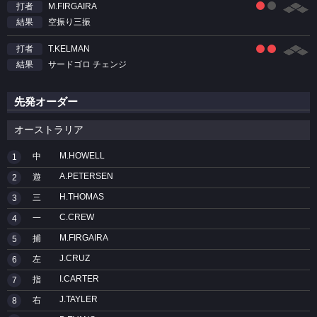
M.FIRGAIRA
打者
空振り三振
結果
T.KELMAN
打者
サードゴロ チェンジ
結果
先発オーダー
オーストラリア
M.HOWELL
中
1
A.PETERSEN
遊
2
H.THOMAS
三
3
C.CREW
一
4
M.FIRGAIRA
捕
5
J.CRUZ
左
6
I.CARTER
指
7
J.TAYLER
右
8