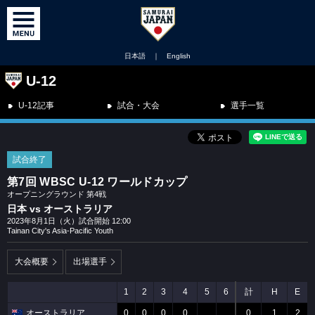
日本語
｜
English
U-12
U-12記事
試合・大会
選手一覧
試合終了
第7回 WBSC U-12 ワールドカップ
オープニングラウンド 第4戦
日本 vs オーストラリア
2023年8月1日（火）試合開始 12:00
Tainan City's Asia-Pacific Youth
大会概要
出場選手
1
2
3
4
5
6
計
H
E
オーストラリア
0
0
0
0
0
1
2