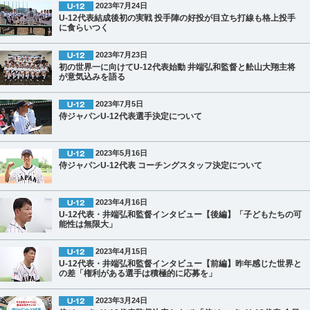
2023年7月24日
U-12代表結成後初の実戦 投手陣の好投が目立ち打線も格上投手
に食らいつく
2023年7月23日
初の世界一に向けてU-12代表始動 井端弘和監督と舩山大翔主将
が意気込みを語る
2023年7月5日
侍ジャパンU-12代表選手決定について
2023年5月16日
侍ジャパンU-12代表 コーチングスタッフ決定について
2023年4月16日
U-12代表・井端弘和監督インタビュー【後編】「子どもたちの可
能性は無限大」
2023年4月15日
U-12代表・井端弘和監督インタビュー【前編】昨年感じた世界と
の差「権利がある選手は積極的に応募を」
2023年3月24日