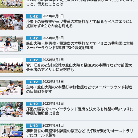
こと、伝えたこととは
2023年8月6日
小栗明の好救援や三ツ井蓮の本塁打などで粘るもベネズエラに1
点届かず4位で大会を終える
2023年8月5日
舩山大翔・駒勇佑・橘漣次の本塁打などでドミニカ共和国に大勝
スーパーラウンド3連勝で3位決定戦進出
2023年8月4日
皆川旺介の2安打投球や舩山大翔と橘漣次の本塁打などで前回大
会王者のアメリカに完封勝ち
2023年8月3日
主将・舩山大翔の2本塁打や好救援などでスーパーラウンド初戦
の日韓戦を制す
2023年8月2日
序盤の猛攻でスーパーラウンド進出を決めるも終盤の戦いぶりに
井端弘和監督は苦言
2023年8月1日
和田健吾の満塁弾や課題の修正などで打線が繋がりオーストラリ
アにコールド勝ち