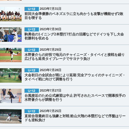
2023年7月31日
前回大会準優勝のベネズエラに立ち向かうも攻撃が機能せず2敗
目を喫する
2023年7月30日
駒勇佑の1イニング2本塁打7打点の活躍などでドイツを下し大会
初勝利を収める
2023年7月29日
水野蒼介らの好投で地元のチャイニーズ・タイペイと接戦を繰り
広げるも延長タイブレークでサヨナラ負け
2023年7月28日
大会初日の全試合が雨により延期 完全アウェイのチャイニーズ・
タイペイ戦に向けて調整を行う
2023年7月27日
台風接近のため公式練習は中止 許可されたスペースで開幕投手の
水野蒼介らが調整を行う
2023年7月25日
直前合宿最終日も強豪と対戦 舩山大翔の本塁打などで序盤はリー
ドも逆転負け