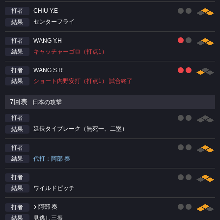
CHIU Y.E
打者
センターフライ
結果
WANG Y.H
打者
キャッチャーゴロ（打点1）
結果
WANG S.R
打者
ショート内野安打（打点1） 試合終了
結果
7回表
日本の攻撃
打者
延長タイブレーク（無死一、二塁）
結果
打者
代打：阿部 奏
結果
打者
ワイルドピッチ
結果
阿部 奏
打者
見逃し三振
結果