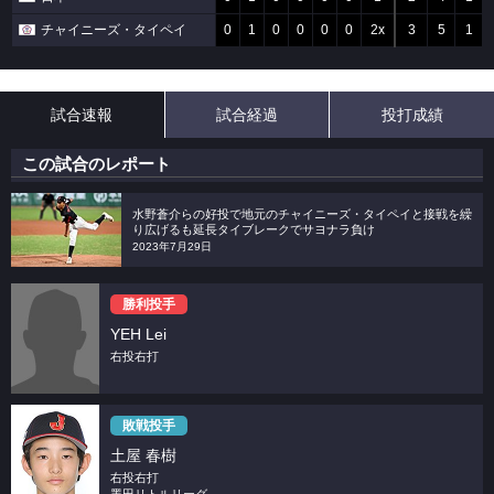
チャイニーズ・タイペイ
0
1
0
0
0
0
2x
3
5
1
試合速報
試合経過
投打成績
この試合のレポート
水野蒼介らの好投で地元のチャイニーズ・タイペイと接戦を繰
り広げるも延長タイブレークでサヨナラ負け
2023年7月29日
勝利投手
YEH Lei
右投右打
敗戦投手
土屋 春樹
右投右打