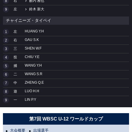
右
藪内 雅也
8
左
鈴木 新大
9
チャイニーズ・タイペイ
HUANG Y.H
左
1
GAU S.K
右
2
SHEN W.F
三
3
CHIU Y.E
投
4
WANG Y.H
捕
5
WANG S.R
二
6
ZHENG Q.E
中
7
LUO H.H
遊
8
LIN P.Y
一
9
第7回 WBSC U-12 ワールドカップ
大会概要
出場選手