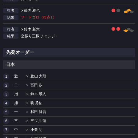
藪内 雅也
打者
サードゴロ（打点1）
結果
鈴木 新大
打者
空振り三振 チェンジ
結果
先発オーダー
日本
遊
舩山 大翔
1
二
富田 歩
2
指
鈴木 瑛人
3
捕
駒 勇佑
4
一
和田 健吾
5
三
三ツ井 蓮
6
中
小栗 明
7