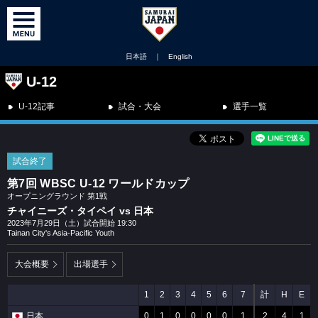
日本語
｜
English
U-12
U-12記事
試合・大会
選手一覧
試合終了
第7回 WBSC U-12 ワールドカップ
オープニングラウンド 第1戦
チャイニーズ・タイペイ vs 日本
2023年7月29日（土）試合開始 19:30
Tainan City's Asia-Pacific Youth
大会概要
出場選手
1
2
3
4
5
6
7
計
H
E
日本
0
1
0
0
0
0
1
2
4
1