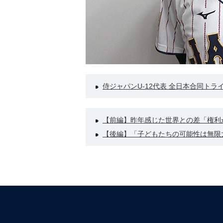
侍ジャパンU-12代表 全日本合同ト
【前編】昨年感じた世界との差「権利
【後編】「子どもたちの可能性は無限