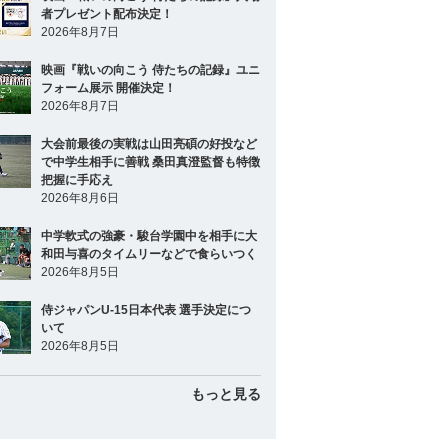
者プレゼント配布決定！
2026年8月7日
映画『戦いの向こう 侍たちの記録』ユニ
フォーム展示 開催決定！
2026年8月7日
大会前最後の実戦は山田亮碩の好投など
で中学生相手に善戦 桑田真澄監督も特徴
把握に手応え
2026年8月6日
中学軟式の強豪・駿台学園中を相手に大
和田与喜のタイムリーなどで食らいつく
2026年8月5日
侍ジャパンU-15日本代表 選手決定につ
いて
2026年8月5日
もっと見る