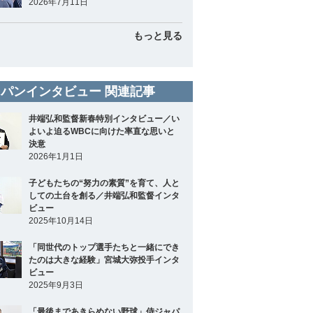
2026年7月11日
もっと見る
パンインタビュー 関連記事
井端弘和監督新春特別インタビュー／い
よいよ迫るWBCに向けた率直な思いと
決意
2026年1月1日
子どもたちの“努力の素質”を育て、人と
しての土台を創る／井端弘和監督インタ
ビュー
2025年10月14日
「同世代のトップ選手たちと一緒にでき
たのは大きな経験」宮城大弥投手インタ
ビュー
2025年9月3日
「最後まであきらめない野球」侍ジャパ