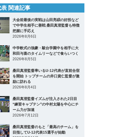
2代表 関連記事
大会前最後の実戦は山田亮碩の好投など
で中学生相手に善戦 桑田真澄監督も特徴
把握に手応え
2026年8月6日
中学軟式の強豪・駿台学園中を相手に大
和田与喜のタイムリーなどで食らいつく
2026年8月5日
桑田真澄監督率いるU-12代表が直前合宿
を開始 トップチームの井口資仁監督が激
励に訪れる
2026年8月4日
桑田真澄監督イズムが注入された2日目
“練習キャプテン”の中村太陽を中心にチ
ーム力が加速
2026年7月12日
桑田真澄監督のもと「最高のチーム」を
目指してU-12代表15選手が始動