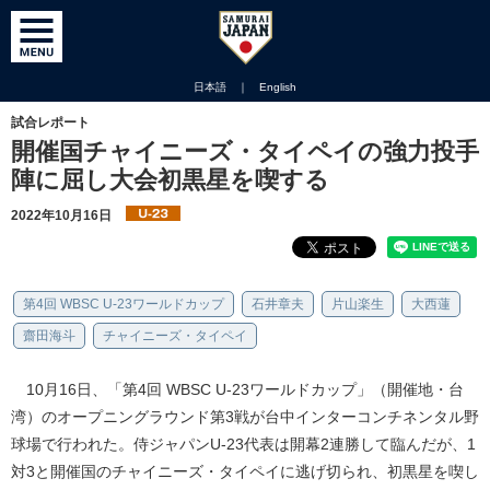
日本語
｜
English
試合レポート
開催国チャイニーズ・タイペイの強力投手
陣に屈し大会初黒星を喫する
2022年10月16日
第4回 WBSC U-23ワールドカップ
石井章夫
片山楽生
大西蓮
齋田海斗
チャイニーズ・タイペイ
10月16日、「第4回 WBSC U-23ワールドカップ」（開催地・台
湾）のオープニングラウンド第3戦が台中インターコンチネンタル野
球場で行われた。侍ジャパンU-23代表は開幕2連勝して臨んだが、1
対3と開催国のチャイニーズ・タイペイに逃げ切られ、初黒星を喫し