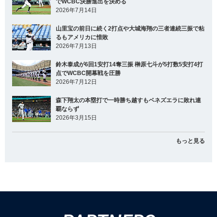
でWCBC決勝進出を決める
2026年7月14日
山里宝の前日に続く2打点や大城海翔の三者連続三振で粘
るもアメリカに惜敗
2026年7月13日
鈴木泰成が6回1安打14奪三振 榊原七斗が5打数5安打4打
点でWCBC開幕戦を圧勝
2026年7月12日
森下翔太の本塁打で一時勝ち越すもベネズエラに敗れ連
覇ならず
2026年3月15日
もっと見る