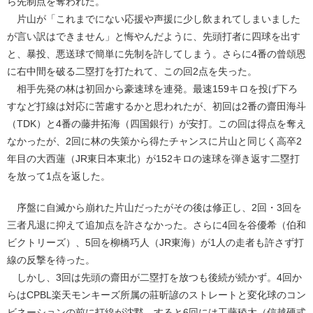
ら先制点を奪われた。
片山が「これまでにない応援や声援に少し飲まれてしまいました
が言い訳はできません」と悔やんだように、先頭打者に四球を出す
と、暴投、悪送球で簡単に先制を許してしまう。さらに4番の曾頌恩
に右中間を破る二塁打を打たれて、この回2点を失った。
相手先発の林は初回から豪速球を連発。最速159キロを投げ下ろ
すなど打線は対応に苦慮するかと思われたが、初回は2番の齋田海斗
（TDK）と4番の藤井拓海（四国銀行）が安打。この回は得点を奪え
なかったが、2回に林の失策から得たチャンスに片山と同じく高卒2
年目の大西蓮（JR東日本東北）が152キロの速球を弾き返す二塁打
を放って1点を返した。
序盤に自滅から崩れた片山だったがその後は修正し、2回・3回を
三者凡退に抑えて追加点を許さなかった。さらに4回を谷優希（伯和
ビクトリーズ）、5回を柳橋巧人（JR東海）が1人の走者も許さず打
線の反撃を待った。
しかし、3回は先頭の齋田が二塁打を放つも後続が続かず。4回か
らはCPBL楽天モンキーズ所属の莊昕諺のストレートと変化球のコン
ビネーションの前に打線が沈黙。すると6回には工藤稜太（信越硬式