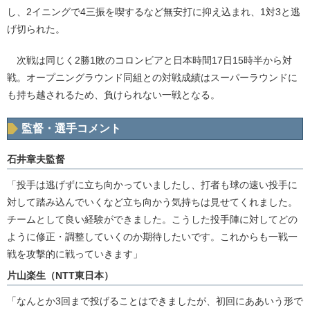
し、2イニングで4三振を喫するなど無安打に抑え込まれ、1対3と逃
げ切られた。
次戦は同じく2勝1敗のコロンビアと日本時間17日15時半から対
戦。オープニングラウンド同組との対戦成績はスーパーラウンドに
も持ち越されるため、負けられない一戦となる。
監督・選手コメント
石井章夫監督
「投手は逃げずに立ち向かっていましたし、打者も球の速い投手に
対して踏み込んでいくなど立ち向かう気持ちは見せてくれました。
チームとして良い経験ができました。こうした投手陣に対してどの
ように修正・調整していくのか期待したいです。これからも一戦一
戦を攻撃的に戦っていきます」
片山楽生（NTT東日本）
「なんとか3回まで投げることはできましたが、初回にああいう形で