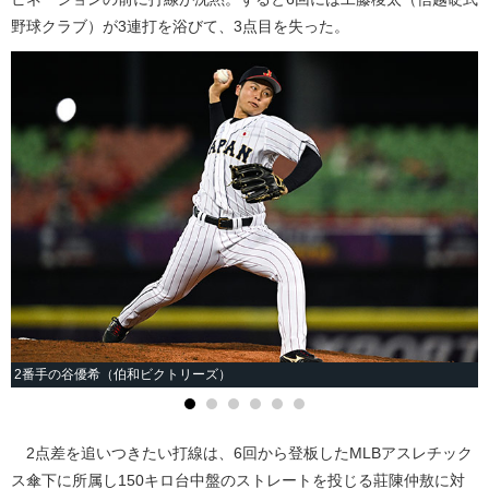
野球クラブ）が3連打を浴びて、3点目を失った。
2番手の谷優希（伯和ビクトリーズ）
2点差を追いつきたい打線は、6回から登板したMLBアスレチック
ス傘下に所属し150キロ台中盤のストレートを投じる莊陳仲敖に対