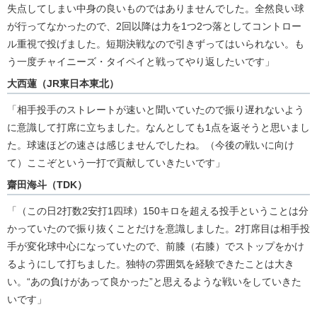
失点してしまい中身の良いものではありませんでした。全然良い球
が行ってなかったので、2回以降は力を1つ2つ落としてコントロー
ル重視で投げました。短期決戦なので引きずってはいられない。も
う一度チャイニーズ・タイペイと戦ってやり返したいです」
大西蓮（JR東日本東北）
「相手投手のストレートが速いと聞いていたので振り遅れないよう
に意識して打席に立ちました。なんとしても1点を返そうと思いまし
た。球速ほどの速さは感じませんでしたね。（今後の戦いに向け
て）ここぞという一打で貢献していきたいです」
齋田海斗（TDK）
「（この日2打数2安打1四球）150キロを超える投手ということは分
かっていたので振り抜くことだけを意識しました。2打席目は相手投
手が変化球中心になっていたので、前膝（右膝）でストップをかけ
るようにして打ちました。独特の雰囲気を経験できたことは大き
い。“あの負けがあって良かった”と思えるような戦いをしていきた
いです」