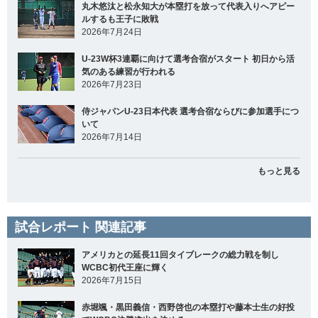
丸木悠汰と松永知大が本塁打を放って代表入りへアピー
ルするも王子に敗戦
2026年7月24日
U-23W杯3連覇に向けて選考合宿がスタート 初日から活
気のある練習が行われる
2026年7月23日
侍ジャパンU-23日本代表 選考合宿ならびに参加選手につ
いて
2026年7月14日
もっと見る
試合レポート 関連記事
アメリカとの延長11回タイブレークの総力戦を制し
WCBC初代王座に輝く
2026年7月15日
赤堀颯・黒田義信・西野啓也の本塁打や藤本士生の好投