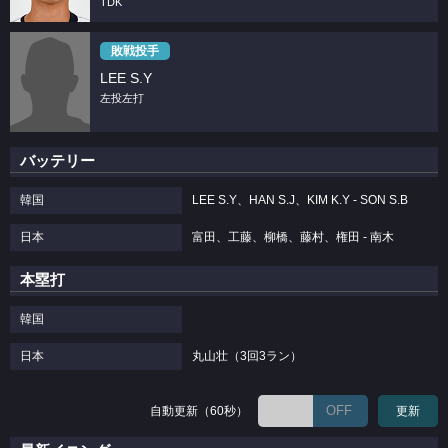
TDK
敗戦投手
LEE S.Y
左投左打
バッテリー
韓国
LEE S.Y、HAN S.J、KIM K.Y - SON S.B
日本
富田、工藤、柳橋、藤村、権田 - 南木
本塁打
韓国
日本
丸山壮（3回3ラン）
OFF
自動更新（60秒）
更新