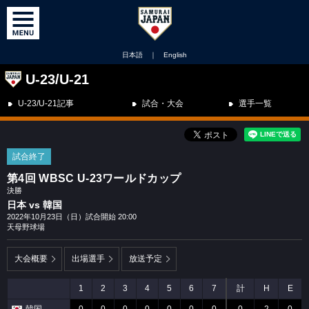
日本語
｜
English
U-23/U-21
U-23/U-21記事
試合・大会
選手一覧
試合終了
第4回 WBSC U-23ワールドカップ
決勝
日本 vs 韓国
2022年10月23日（日）試合開始 20:00
天母野球場
大会概要
出場選手
放送予定
1
2
3
4
5
6
7
計
H
E