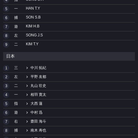
4
HAN T.Y
一
5
SON S.B
捕
6
KIM H.B
遊
7
SONG J.S
左
8
KIM T.Y
二
9
日本
三
中川 拓紀
1
左
平野 友都
2
二
丸山 壮史
3
一
相羽 寛太
4
指
大西 蓮
5
遊
中村 迅
6
右
齋田 海斗
7
捕
南木 寿也
8