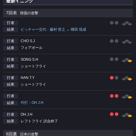
最新イニング
7回表
韓国の攻撃
打者
ピッチャー交代：藤村 哲之 → 権田 琉成
結果
CHO S.J
打者
フォアボール
結果
SONG S.H
打者
ショートフライ
結果
HAN T.Y
打者
ショートフライ
結果
打者
代打：OH J.H
結果
OH J.H
打者
レフトフライ 試合終了
結果
6回裏
日本の攻撃