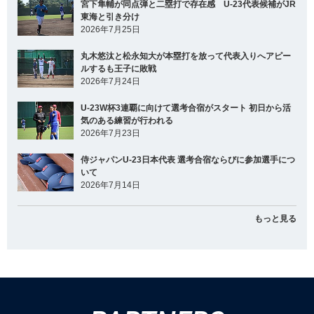
宮下隼輔が同点弾と二塁打で存在感 U-23代表候補がJR
東海と引き分け
2026年7月25日
丸木悠汰と松永知大が本塁打を放って代表入りへアピー
ルするも王子に敗戦
2026年7月24日
U-23W杯3連覇に向けて選考合宿がスタート 初日から活
気のある練習が行われる
2026年7月23日
侍ジャパンU-23日本代表 選考合宿ならびに参加選手につ
いて
2026年7月14日
もっと見る