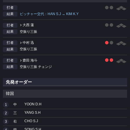
打者
ピッチャー交代：HAN S.J → KIM K.Y
結果
大西 蓮
打者
空振り三振
結果
中村 迅
打者
空振り三振
結果
齋田 海斗
打者
空振り三振 チェンジ
結果
先発オーダー
韓国
YOON D.H
中
1
YANG S.H
三
2
CHO S.J
右
3
SONG S.H
指