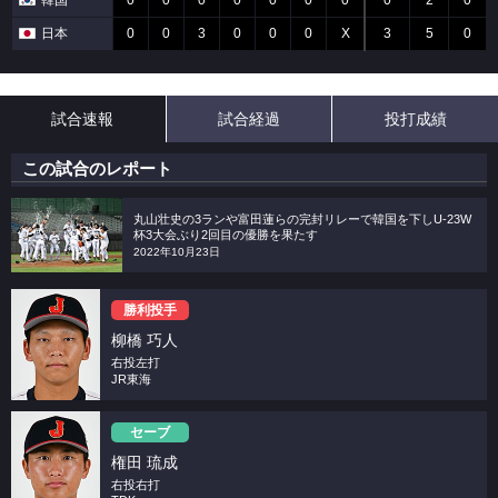
韓国
0
0
0
0
0
0
0
0
2
0
日本
0
0
3
0
0
0
X
3
5
0
試合速報
試合経過
投打成績
この試合のレポート
丸山壮史の3ランや富田蓮らの完封リレーで韓国を下しU-23W
杯3大会ぶり2回目の優勝を果たす
2022年10月23日
勝利投手
柳橋 巧人
右投左打
JR東海
セーブ
権田 琉成
右投右打