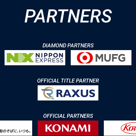
PARTNERS
DIAMOND PARTNERS
OFFICIAL TITLE PARTNER
OFFICIAL PARTNERS