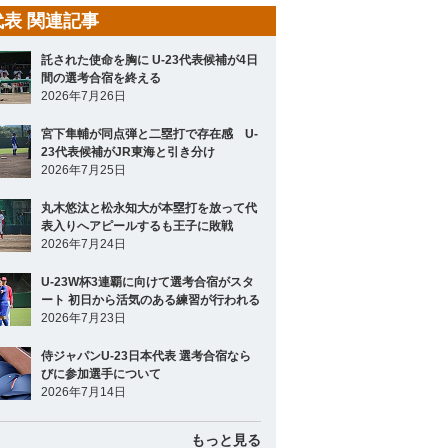
3代表 関連記事
託された使命を胸に U-23代表候補が4日
間の選考合宿を終える
2026年7月26日
宮下隼輔が同点弾と二塁打で存在感 U-
23代表候補がJR東海と引き分け
2026年7月25日
丸木悠汰と松永知大が本塁打を放って代
表入りへアピールするも王子に敗戦
2026年7月24日
U-23W杯3連覇に向けて選考合宿がスタ
ート 初日から活気のある練習が行われる
2026年7月23日
侍ジャパンU-23日本代表 選考合宿なら
びに参加選手について
2026年7月14日
もっと見る