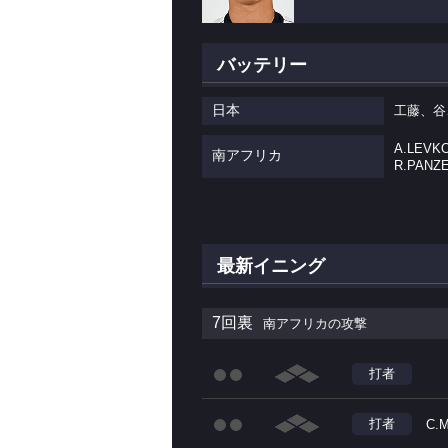
バッテリー
日本
工藤、谷
A.LEVK
南アフリカ
R.PANZ
最新イニング
7回裏
南アフリカの攻撃
打者
打者
C.