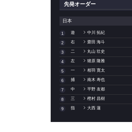
先発オーダー
日本
遊
中川 拓紀
1
右
齋田 海斗
2
二
丸山 壮史
3
左
猪原 隆雅
4
一
相羽 寛太
5
捕
南木 寿也
6
中
平野 友都
7
三
樫村 昌樹
8
指
大西 蓮
9