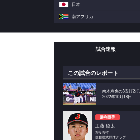
日本
南アフリカ
試合速報
この試合のレポート
南木寿也の3安打2打
2022年10月18日
勝利投手
工藤 稜太
右投右打
信越硬式野球クラブ