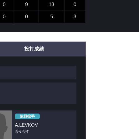
0
9
13
0
0
0
5
3
投打成績
敗戦投手
A.LEVKOV
右投右打