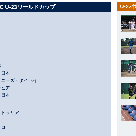
U-2
SC U-23ワールドカップ
本
日本
イニーズ・タイペイ
ンビア
日本
ストラリア
シコ