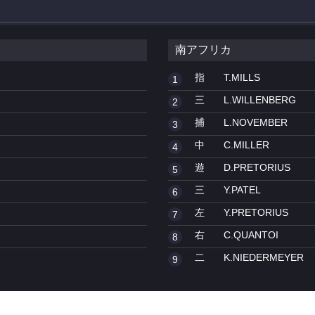
南アフリカ
指
T.MILLS
1
三
L.WILLENBERG
2
捕
L.NOVEMBER
3
中
C.MILLER
4
遊
D.PRETORIUS
5
三
Y.PATEL
6
左
Y.PRETORIUS
7
右
C.QUANTOI
8
二
K.NIEDERMEYER
9