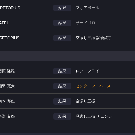
結果
フォアボール
PRETORIUS
結果
サードゴロ
ATEL
結果
空振り三振 試合終了
PRETORIUS
猪原 隆雅
結果
レフトフライ
相羽 寛太
結果
センターツーベース
南木 寿也
結果
空振り三振
平野 友都
結果
見逃し三振 チェンジ