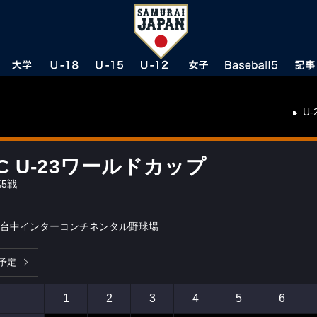
U-
SC U-23ワールドカップ
5戦
台中インターコンチネンタル野球場
予定
1
2
3
4
5
6