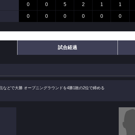
0
0
5
2
1
1
0
0
0
0
0
0
試合経過
点などで大勝 オープニングラウンドを4勝1敗の2位で締める