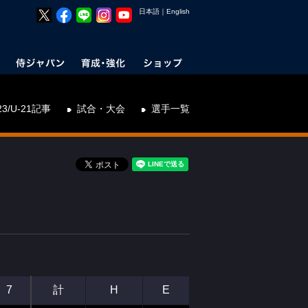
日本語
｜
English
23/U-21記事
試合・大会
選手一覧
7
計
H
E