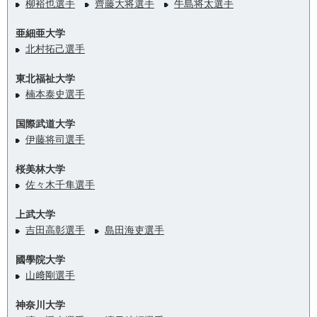
柳裕也選手
齊藤大将選手
牛島将太選手
亜細亜大学
北村拓己選手
東北福祉大学
楠本泰史選手
国際武道大学
伊藤将司選手
桜美林大学
佐々木千隼選手
上武大学
吉田高彰選手
島田海吏選手
國學院大学
山﨑剛選手
神奈川大学