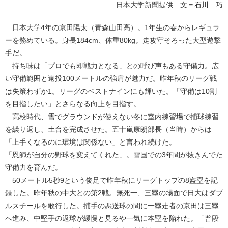
日本大学新聞提供 文＝石川 巧
日本大学4年の京田陽太（青森山田高）。1年生の春からレギュラ
ーを務めている。身長184cm、体重80kg。走攻守そろった大型遊撃
手だ。
持ち味は「プロでも即戦力となる」との呼び声もある守備力。広
い守備範囲と遠投100メートルの強肩が魅力だ。昨年秋のリーグ戦
は失策わずか1。リーグのベストナインにも輝いた。「守備は10割
を目指したい」とさらなる向上を目指す。
高校時代、雪でグラウンドが使えない冬に室内練習場で捕球練習
を繰り返し、土台を完成させた。五十嵐康朗部長（当時）からは
「上手くなるのに環境は関係ない」と言われ続けた。
「恩師が自分の野球を変えてくれた」。雪国での3年間が抜きんでた
守備力を育んだ。
50メートル5秒9という俊足で昨年秋にリーグトップの8盗塁を記
録した。昨年秋の中大との第2戦。無死一、三塁の場面で日大はダブ
ルスチールを敢行した。捕手の悪送球の間に一塁走者の京田は三塁
へ進み、中堅手の返球が緩慢と見るや一気に本塁を陥れた。「普段