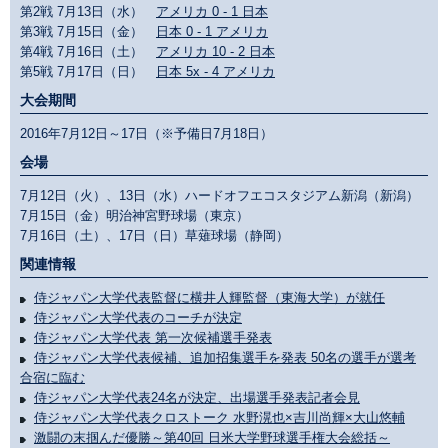
第2戦 7月13日（水）
アメリカ 0 - 1 日本
第3戦 7月15日（金）
日本 0 - 1 アメリカ
第4戦 7月16日（土）
アメリカ 10 - 2 日本
第5戦 7月17日（日）
日本 5x - 4 アメリカ
大会期間
2016年7月12日～17日（※予備日7月18日）
会場
7月12日（火）、13日（水）ハードオフエコスタジアム新潟（新潟）
7月15日（金）明治神宮野球場（東京）
7月16日（土）、17日（日）草薙球場（静岡）
関連情報
侍ジャパン大学代表監督に横井人輝監督（東海大学）が就任
侍ジャパン大学代表のコーチが決定
侍ジャパン大学代表 第一次候補選手発表
侍ジャパン大学代表候補、追加招集選手を発表 50名の選手が選考
合宿に臨む
侍ジャパン大学代表24名が決定、出場選手発表記者会見
侍ジャパン大学代表クロストーク 水野滉也×吉川尚輝×大山悠輔
激闘の末掴んだ優勝～第40回 日米大学野球選手権大会総括～