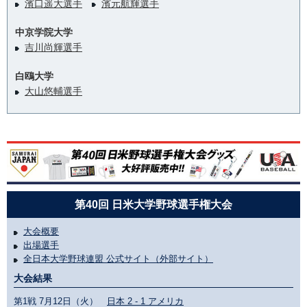
濱口遥大選手
濱元航輝選手
中京学院大学
吉川尚輝選手
白鴎大学
大山悠輔選手
第40回 日米大学野球選手権大会
大会概要
出場選手
全日本大学野球連盟 公式サイト（外部サイト）
大会結果
第1戦 7月12日（火）
日本 2 - 1 アメリカ