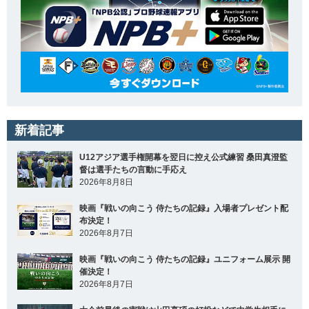
新着記事
U12アジア選手権開幕を翌日に控え公式練習 桑田真澄監
督は選手たちの言動に手応え
2026年8月8日
映画『戦いの向こう 侍たちの記録』入場者プレゼント配
布決定！
2026年8月7日
映画『戦いの向こう 侍たちの記録』ユニフォーム展示 開
催決定！
2026年8月7日