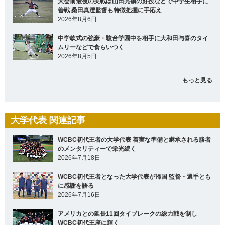
大会前最後の実戦は山田亮碩の好投などで中学生相手に
善戦 桑田真澄監督も特徴把握に手応え
2026年8月6日
中学軟式の強豪・駿台学園中を相手に大和田与喜のタイ
ムリーなどで食らいつく
2026年8月5日
もっと見る
大学代表 関連記事
WCBC初代王者の大学代表 着実な準備と継承される勝者
のメンタリティーで栄光続く
2026年7月18日
WCBC初代王者となった大学代表が帰国 監督・選手とも
に感謝を語る
2026年7月16日
アメリカとの延長11回タイブレークの総力戦を制し
WCBC初代王座に輝く