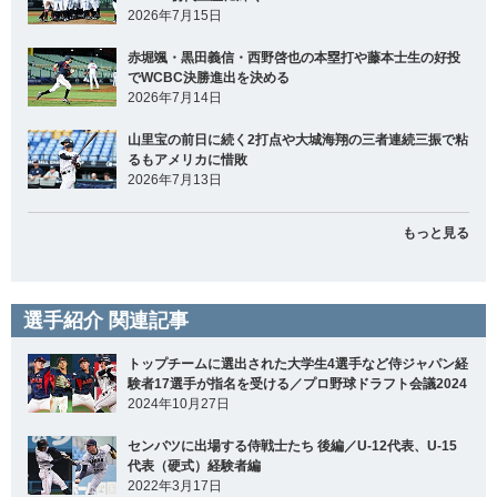
2026年7月15日
赤堀颯・黒田義信・西野啓也の本塁打や藤本士生の好投
でWCBC決勝進出を決める
2026年7月14日
山里宝の前日に続く2打点や大城海翔の三者連続三振で粘
るもアメリカに惜敗
2026年7月13日
もっと見る
選手紹介 関連記事
トップチームに選出された大学生4選手など侍ジャパン経
験者17選手が指名を受ける／プロ野球ドラフト会議2024
2024年10月27日
センバツに出場する侍戦士たち 後編／U-12代表、U-15
代表（硬式）経験者編
2022年3月17日