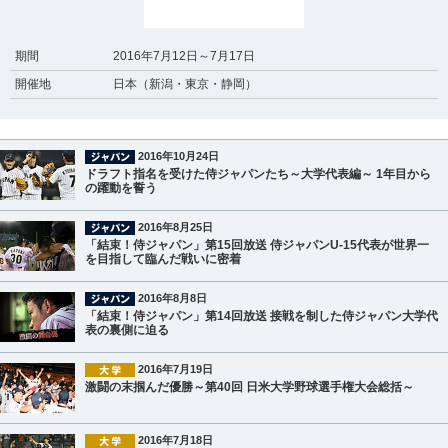
期間
2016年7月12日～7月17日
開催地
日本（新潟・東京・静岡）
2016年10月24日
ドラフト指名を受けた侍ジャパンたち～大学代表編～ 1年目から
の躍動を誓う
2016年8月25日
「結束！侍ジャパン」第15回放送 侍ジャパンU-15代表が世界一
を目指して臨んだ戦いに密着
2016年8月8日
「結束！侍ジャパン」第14回放送 接戦を制した侍ジャパン大学代
表の裏側に迫る
2016年7月19日
激闘の末掴んだ優勝～第40回 日米大学野球選手権大会総括～
2016年7月18日