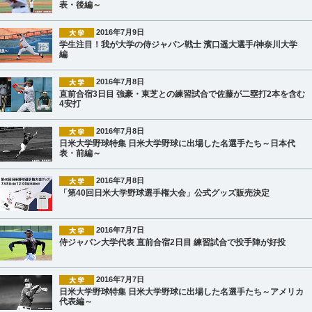
表・後編～
2016年7月9日
学生注目！我が大学の侍ジャパン戦士 濱口遥大選手/神奈川大学
編
2016年7月8日
直前合宿3日目 強豪・東芝との練習試合で佐藤が二塁打2本を含む
4安打
2016年7月8日
日米大学野球特集 日米大学野球に出場した名選手たち～日本代
表・前編～
2016年7月8日
「第40回日米大学野球選手権大会」公式グッズ販売決定
2016年7月7日
侍ジャパン大学代表 直前合宿2日目 練習試合で投手陣が好投
2016年7月7日
日米大学野球特集 日米大学野球に出場した名選手たち～アメリカ
代表編～