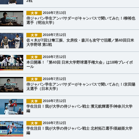
2戦
2016年7月13日
侍ジャパン学生アンバサダーがキャンパスで聞いてみた！/柳裕也
選手（明治大学）
2016年7月12日
佐々木が7回12奪三振、女房役・森川も攻守で活躍／第40回日米
大学野球 第1戦
2016年7月12日
本日開幕！「第40回 日米大学野球選手権大会」は18時プレイボ
ール
2016年7月12日
侍ジャパン学生アンバサダーがキャンパスで聞いてみた！/京田陽
太選手（日本大学）
2016年7月12日
学生注目！我が大学の侍ジャパン戦士 濱元航輝選手/神奈川大学
編
2016年7月12日
学生注目！我が大学の侍ジャパン戦士 北村拓己選手/亜細亜大学
編