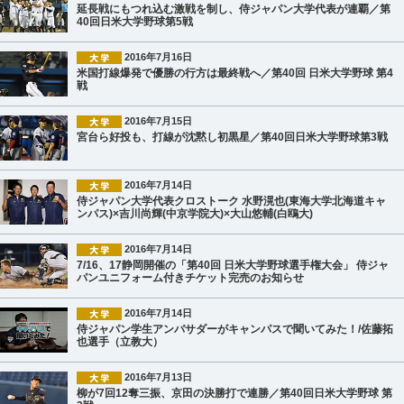
延長戦にもつれ込む激戦を制し、侍ジャパン大学代表が連覇／第
40回日米大学野球第5戦
2016年7月16日
米国打線爆発で優勝の行方は最終戦へ／第40回 日米大学野球 第4
戦
2016年7月15日
宮台ら好投も、打線が沈黙し初黒星／第40回日米大学野球第3戦
2016年7月14日
侍ジャパン大学代表クロストーク 水野滉也(東海大学北海道キャ
ンパス)×吉川尚輝(中京学院大)×大山悠輔(白鴎大)
2016年7月14日
7/16、17静岡開催の「第40回 日米大学野球選手権大会」 侍ジャ
パンユニフォーム付きチケット完売のお知らせ
2016年7月14日
侍ジャパン学生アンバサダーがキャンパスで聞いてみた！/佐藤拓
也選手（立教大）
2016年7月13日
柳が7回12奪三振、京田の決勝打で連勝／第40回日米大学野球 第