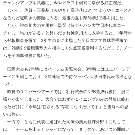
チェンジアップを武器に、今やドラフト候補に挙がる好左腕だ。
しかし、佐賀・三養基（みやき）高時代は3年でようやくエースと
なるなど遅咲きの部類に入る。最後の夏も県3回戦で姿を消した。
だが、神奈川大の古川祐一監督（侍ジャパン大学日本代表コー
チ）に「馬力がある」と見いだされ神奈川大に入学すると、1年時か
ら登板機会を得て、2年生の春に出場した全日本大学野球選手権で
は、2回戦で慶應義塾大を相手に１失点完投勝利するなどして、チー
ムを全国準優勝に導いた。
国際大会も2年時にはハーレム国際大会、3年時にはユニバーシア
ードに出場しており、3年連続での侍ジャパン大学日本代表選出とな
った。
昨夏のユニバーシアードでは、壮行試合のNPB選抜戦後に、肘に
張りが出てしまった。大会ではわずか１イニングのみの登板に終わ
っただけに「今年は“任される”存在になりたいです」と雪辱への思
いは強い。
一方で、ともに代表に選ばれた同僚の濱元航輝外野手に対して
は、「チームを出るとシャイになってしまうので、あいつの面白い