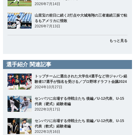
2026年7月14日
山里宝の前日に続く2打点や大城海翔の三者連続三振で粘
るもアメリカに惜敗
2026年7月13日
もっと見る
選手紹介 関連記事
トップチームに選出された大学生4選手など侍ジャパン経
験者17選手が指名を受ける／プロ野球ドラフト会議2024
2024年10月27日
センバツに出場する侍戦士たち 後編／U-12代表、U-15
代表（硬式）経験者編
2022年3月17日
センバツに出場する侍戦士たち 前編／U-12代表、U-15
代表（軟式）経験者編
2022年3月16日