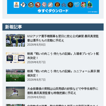
新着記事
U12アジア選手権開幕を翌日に控え公式練習 桑田真澄監
督は選手たちの言動に手応え
2026年8月8日
映画『戦いの向こう 侍たちの記録』入場者プレゼント配
布決定！
2026年8月7日
映画『戦いの向こう 侍たちの記録』ユニフォーム展示 開
催決定！
2026年8月7日
大会前最後の実戦は山田亮碩の好投などで中学生相手に
善戦 桑田真澄監督も特徴把握に手応え
2026年8月6日