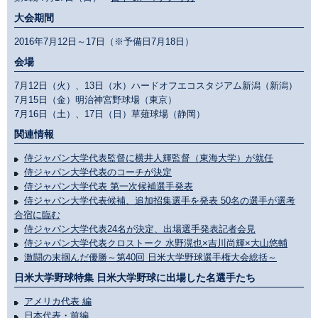
大会期間
2016年7月12日～17日（※予備日7月18日）
会場
7月12日（火）、13日（水）ハードオフエコスタジアム新潟（新潟）
7月15日（金）明治神宮野球場（東京）
7月16日（土）、17日（日）草薙球場（静岡）
関連情報
侍ジャパン大学代表監督に横井人輝監督（東海大学）が就任
侍ジャパン大学代表のコーチが決定
侍ジャパン大学代表 第一次候補選手発表
侍ジャパン大学代表候補、追加招集選手を発表 50名の選手が選考
合宿に臨む
侍ジャパン大学代表24名が決定、出場選手発表記者会見
侍ジャパン大学代表クロストーク 水野滉也×吉川尚輝×大山悠輔
激闘の末掴んだ優勝～第40回 日米大学野球選手権大会総括～
日米大学野球特集 日米大学野球に出場した名選手たち
アメリカ代表 編
日本代表・前編