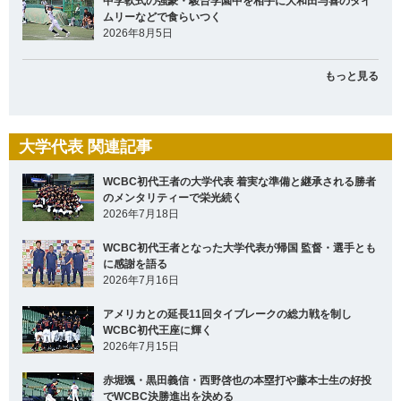
中学軟式の強豪・駿台学園中を相手に大和田与喜のタイ
ムリーなどで食らいつく
2026年8月5日
もっと見る
大学代表 関連記事
WCBC初代王者の大学代表 着実な準備と継承される勝者
のメンタリティーで栄光続く
2026年7月18日
WCBC初代王者となった大学代表が帰国 監督・選手とも
に感謝を語る
2026年7月16日
アメリカとの延長11回タイブレークの総力戦を制し
WCBC初代王座に輝く
2026年7月15日
赤堀颯・黒田義信・西野啓也の本塁打や藤本士生の好投
でWCBC決勝進出を決める