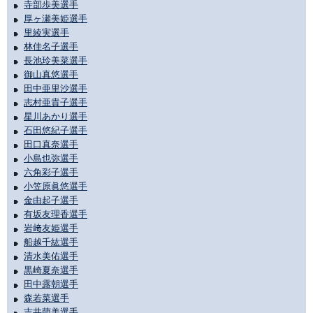
寺部歩美選手
厚ヶ瀬美姫選手
里綾実選手
林佳名子選手
長池玲美菜選手
御山真悠選手
田中亜里沙選手
志村亜貴子選手
星川あかり選手
石田悠紀子選手
田口真奈選手
小島也弥選手
六角彩子選手
小笠原眞悠選手
金由起子選手
有坂友理香選手
岩﨑友姫選手
船越千紘選手
清水美佑選手
黒崎夏奈選手
田中露朝選手
森若菜選手
吉井萌美選手