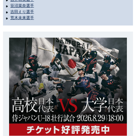
笹沼菜奈選手
吉田えり選手
荒木未来選手