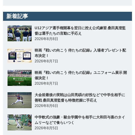
新着記事
U12アジア選手権開幕を翌日に控え公式練習 桑田真澄監
督は選手たちの言動に手応え
2026年8月8日
映画『戦いの向こう 侍たちの記録』入場者プレゼント配
布決定！
2026年8月7日
映画『戦いの向こう 侍たちの記録』ユニフォーム展示 開
催決定！
2026年8月7日
大会前最後の実戦は山田亮碩の好投などで中学生相手に
善戦 桑田真澄監督も特徴把握に手応え
2026年8月6日
中学軟式の強豪・駿台学園中を相手に大和田与喜のタイ
ムリーなどで食らいつく
2026年8月5日