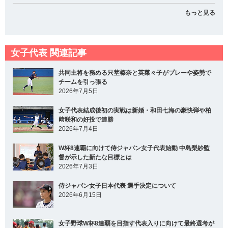
もっと見る
女子代表 関連記事
共同主将を務める只埜榛奈と英菜々子がプレーや姿勢で
チームを引っ張る
2026年7月5日
女子代表結成後初の実戦は新婚・和田七海の豪快弾や柏
﨑咲和の好投で連勝
2026年7月4日
W杯8連覇に向けて侍ジャパン女子代表始動 中島梨紗監
督が示した新たな目標とは
2026年7月3日
侍ジャパン女子日本代表 選手決定について
2026年6月15日
女子野球W杯8連覇を目指す代表入りに向けて最終選考が