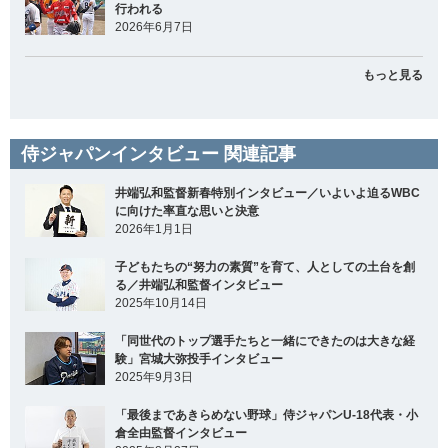
行われる
2026年6月7日
もっと見る
侍ジャパンインタビュー 関連記事
井端弘和監督新春特別インタビュー／いよいよ迫るWBC
に向けた率直な思いと決意
2026年1月1日
子どもたちの“努力の素質”を育て、人としての土台を創
る／井端弘和監督インタビュー
2025年10月14日
「同世代のトップ選手たちと一緒にできたのは大きな経
験」宮城大弥投手インタビュー
2025年9月3日
「最後まであきらめない野球」侍ジャパンU-18代表・小
倉全由監督インタビュー