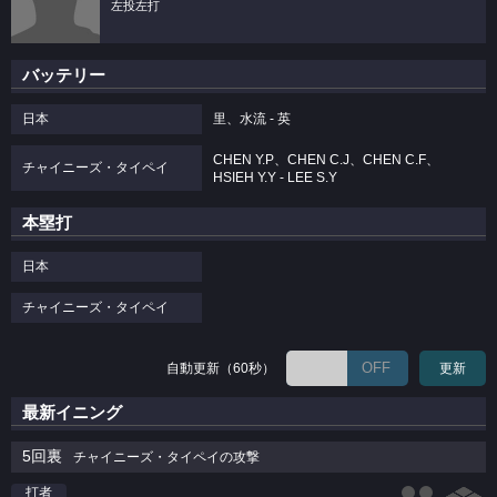
左投左打
バッテリー
日本
里、水流 - 英
CHEN Y.P、CHEN C.J、CHEN C.F、
チャイニーズ・タイペイ
HSIEH Y.Y - LEE S.Y
本塁打
日本
チャイニーズ・タイペイ
OFF
自動更新（60秒）
更新
最新イニング
5回裏
チャイニーズ・タイペイの攻撃
打者