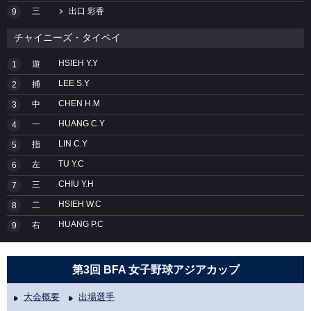
三
出口 彩香
9
チャイニーズ・タイペイ
HSIEH Y.Y
遊
1
LEE S.Y
捕
2
CHEN H.M
中
3
HUANG C.Y
一
4
LIN C.Y
指
5
TU Y.C
左
6
CHIU Y.H
三
7
HSIEH W.C
二
8
HUANG P.C
右
9
第3回 BFA 女子野球アジアカップ
大会概要
出場選手