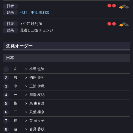
打者
代打：中江 映利加
結果
中江 映利加
打者
見逃し三振 チェンジ
結果
先発オーダー
日本
左
小島 也弥
1
右
楢岡 美和
2
中
三浦 伊織
3
一
川端 友紀
4
指
泉 由希菜
5
二
只埜 榛奈
6
捕
英 菜々子
7
遊
岩見 香枝
8