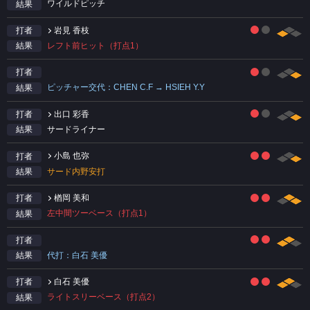
ワイルドピッチ
結果
岩見 香枝
打者
レフト前ヒット（打点1）
結果
打者
ピッチャー交代：CHEN C.F → HSIEH Y.Y
結果
出口 彩香
打者
サードライナー
結果
小島 也弥
打者
サード内野安打
結果
楢岡 美和
打者
左中間ツーベース（打点1）
結果
打者
代打：白石 美優
結果
白石 美優
打者
ライトスリーベース（打点2）
結果