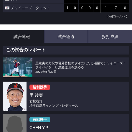
チャイニーズ・タイペイ
1
0
0
0
0
1
7
0
（5回コールド）
試合速報
試合経過
投打成績
この試合のレポート
里綾実の力投や岩見香枝の攻守にわたる活躍でチャイニーズ・
タイペイを下し決勝進出を決める
2023年5月30日
勝利投手
里 綾実
右投右打
埼玉西武ライオンズ・レディース
敗戦投手
CHEN Y.P