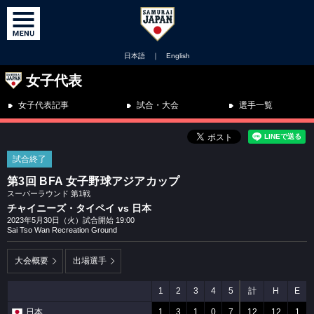
日本語
｜
English
女子代表
女子代表記事
試合・大会
選手一覧
試合終了
第3回 BFA 女子野球アジアカップ
スーパーラウンド 第1戦
チャイニーズ・タイペイ vs 日本
2023年5月30日（火）試合開始 19:00
Sai Tso Wan Recreation Ground
大会概要
出場選手
1
2
3
4
5
計
H
E
日本
1
3
1
0
7
12
12
1