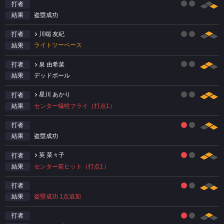
打者
盗塁成功
結果
川端 友紀
打者
ライトツーベース
結果
泉 由希菜
打者
デッドボール
結果
星川 あかり
打者
センター犠牲フライ（打点1）
結果
打者
盗塁成功
結果
英 菜々子
打者
センター前ヒット（打点1）
結果
打者
盗塁成功 1点追加
結果
打者