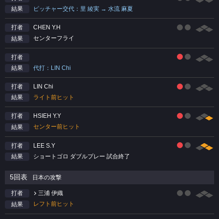
ピッチャー交代：里 綾実 → 水流 麻夏
結果
CHEN Y.H
打者
センターフライ
結果
打者
代打：LIN Chi
結果
LIN Chi
打者
ライト前ヒット
結果
HSIEH Y.Y
打者
センター前ヒット
結果
LEE S.Y
打者
ショートゴロ ダブルプレー 試合終了
結果
5回表
日本の攻撃
三浦 伊織
打者
レフト前ヒット
結果