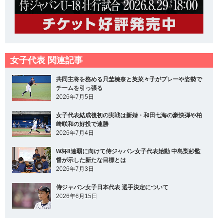
女子代表 関連記事
共同主将を務める只埜榛奈と英菜々子がプレーや姿勢で
チームを引っ張る
2026年7月5日
女子代表結成後初の実戦は新婚・和田七海の豪快弾や柏
﨑咲和の好投で連勝
2026年7月4日
W杯8連覇に向けて侍ジャパン女子代表始動 中島梨紗監
督が示した新たな目標とは
2026年7月3日
侍ジャパン女子日本代表 選手決定について
2026年6月15日