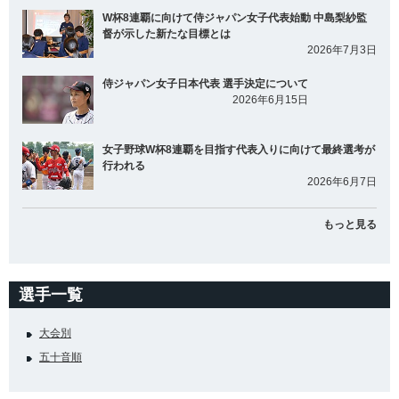
W杯8連覇に向けて侍ジャパン女子代表始動 中島梨紗監
督が示した新たな目標とは
2026年7月3日
侍ジャパン女子日本代表 選手決定について
2026年6月15日
女子野球W杯8連覇を目指す代表入りに向けて最終選考が
行われる
2026年6月7日
もっと見る
選手一覧
大会別
五十音順