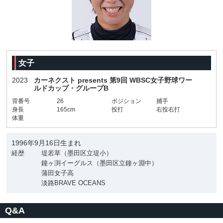
女子
2023
カーネクスト presents 第9回 WBSC女子野球ワー
ルドカップ・グループB
背番号
26
ポジション
捕手
身長
165cm
投打
右投右打
体重
1996年9月16日生まれ
経歴
堤若草（墨田区立堤小）
鐘ヶ渕イーグルス（墨田区立鐘ヶ淵中）
蒲田女子高
淡路BRAVE OCEANS
Q&A