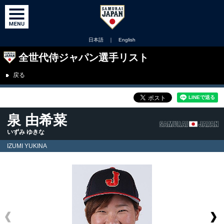
日本語
｜
English
全世代侍ジャパン選手リスト
戻る
泉 由希菜
いずみ ゆきな
IZUMI YUKINA