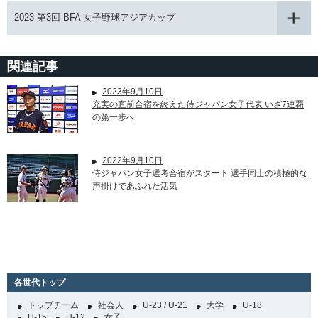
2023 第3回 BFA 女子野球アジアカップ
関連記事
2023年9月10日
充実の直前合宿を終えた侍ジャパン女子代表 いざ7連覇
の第一歩へ
2022年9月10日
侍ジャパン女子選考合宿がスタート 選手同士の積極的な
声掛けであふれた活気
各世代トップ
トップチーム
社会人
U-23 / U-21
大学
U-18
U-15
U-12
女子