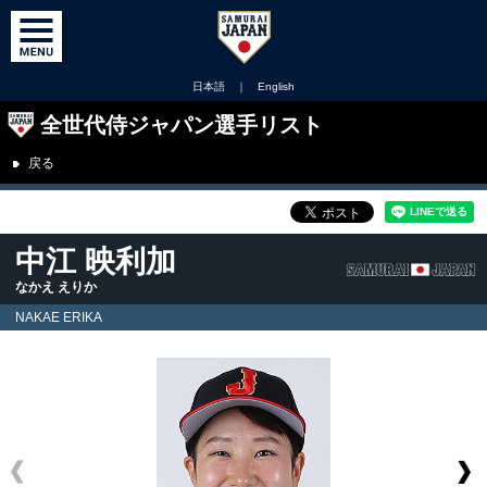
日本語
｜
English
全世代侍ジャパン選手リスト
戻る
中江 映利加
なかえ えりか
NAKAE ERIKA