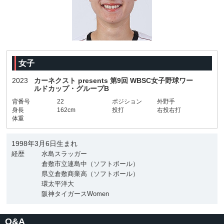
女子
2023
カーネクスト presents 第9回 WBSC女子野球ワー
ルドカップ・グループB
背番号
22
ポジション
外野手
身長
162cm
投打
右投右打
体重
1998年3月6日生まれ
経歴
水島スラッガー
倉敷市立連島中（ソフトボール）
県立倉敷商業高（ソフトボール）
環太平洋大
阪神タイガースWomen
Q&A