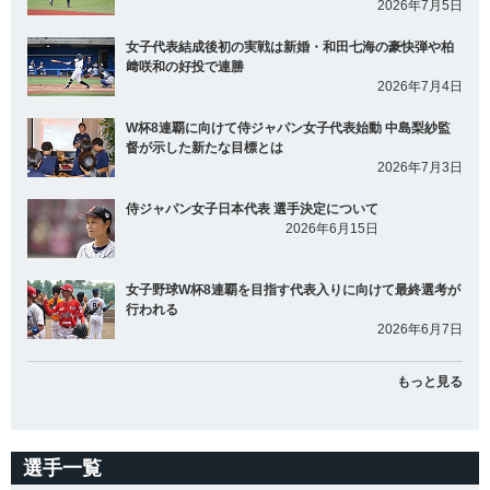
2026年7月5日
女子代表結成後初の実戦は新婚・和田七海の豪快弾や柏
﨑咲和の好投で連勝
2026年7月4日
W杯8連覇に向けて侍ジャパン女子代表始動 中島梨紗監
督が示した新たな目標とは
2026年7月3日
侍ジャパン女子日本代表 選手決定について
2026年6月15日
女子野球W杯8連覇を目指す代表入りに向けて最終選考が
行われる
2026年6月7日
もっと見る
選手一覧