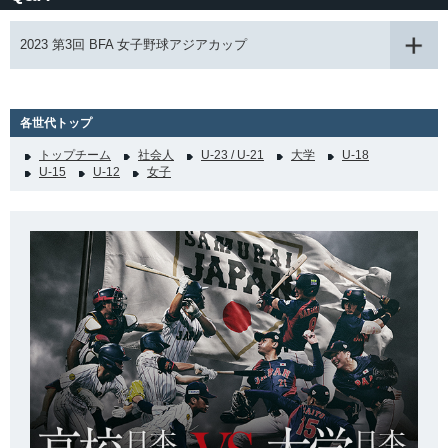
2023 第3回 BFA 女子野球アジアカップ
各世代トップ
トップチーム
社会人
U-23 / U-21
大学
U-18
U-15
U-12
女子