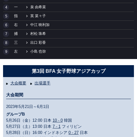
一
泉 由希菜
4
指
英 菜々子
5
右
中江 映利加
6
捕
村松 珠希
7
三
出口 彩香
8
左
小島 也弥
9
第3回 BFA 女子野球アジアカップ
大会概要
出場選手
大会期間
2023年5月21日～6月1日
グループB
5月26日（金）12:00 日本
10 - 0
韓国
5月27日（土）13:00 日本
7 - 1
フィリピン
5月28日（日）16:00 インドネシア
0 - 27
日本