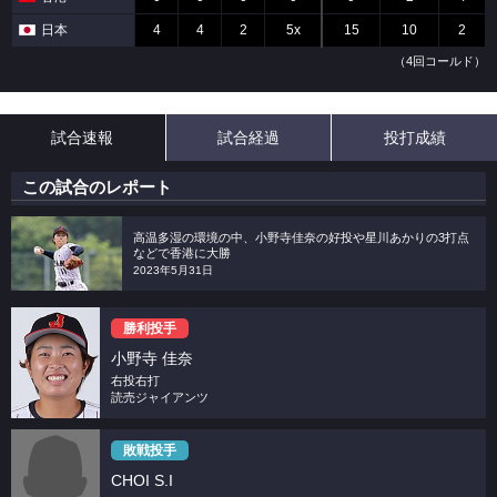
日本
4
4
2
5x
15
10
2
（4回コールド）
試合速報
試合経過
投打成績
この試合のレポート
高温多湿の環境の中、小野寺佳奈の好投や星川あかりの3打点
などで香港に大勝
2023年5月31日
勝利投手
小野寺 佳奈
右投右打
読売ジャイアンツ
敗戦投手
CHOI S.I