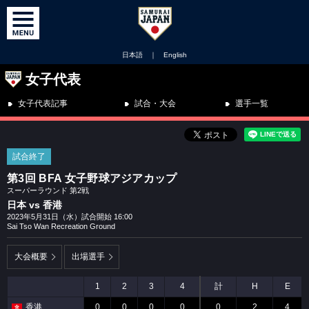
日本語
｜
English
女子代表
女子代表記事
試合・大会
選手一覧
試合終了
第3回 BFA 女子野球アジアカップ
スーパーラウンド 第2戦
日本 vs 香港
2023年5月31日（水）試合開始 16:00
Sai Tso Wan Recreation Ground
大会概要
出場選手
1
2
3
4
計
H
E
香港
0
0
0
0
0
2
4