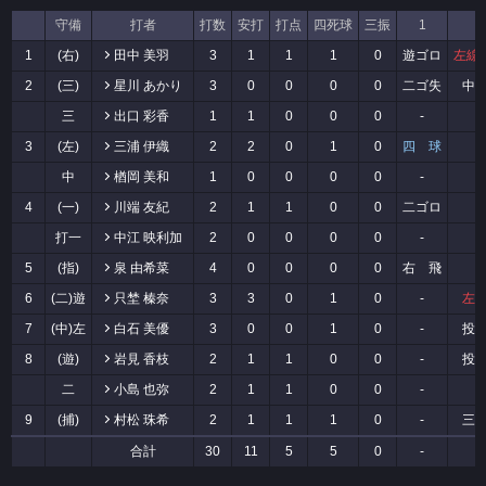
守備
打者
打数
安打
打点
四死球
三振
1
2
1
(右)
田中 美羽
3
1
1
1
0
遊ゴロ
左線２
2
(三)
星川 あかり
3
0
0
0
0
二ゴ失
中
三
出口 彩香
1
1
0
0
0
-
-
3
(左)
三浦 伊織
2
2
0
1
0
四 球
-
中
楢岡 美和
1
0
0
0
0
-
-
4
(一)
川端 友紀
2
1
1
0
0
二ゴロ
-
打一
中江 映利加
2
0
0
0
0
-
-
5
(指)
泉 由希菜
4
0
0
0
0
右 飛
-
6
(二)遊
只埜 榛奈
3
3
0
1
0
-
左
7
(中)左
白石 美優
3
0
0
1
0
-
投
8
(遊)
岩見 香枝
2
1
1
0
0
-
投
二
小島 也弥
2
1
1
0
0
-
-
9
(捕)
村松 珠希
2
1
1
1
0
-
三
合計
30
11
5
5
0
-
-