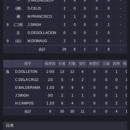
一
S.VALENZUELA
1
0
0
0
0
-
7
(捕)
S.CELIS
2
0
0
0
0
-
捕
M.FRANCISCO
1
1
0
0
0
-
8
(二)投
J.SINGH
2
0
0
0
1
-
左
G.DEGOLLACION
0
0
0
1
0
-
9
(右)
M.DOMAUG
2
1
0
0
0
-
合計
26
6
1
2
8
-
投手
投球回
打者
打数
安打
本塁打
三振
四球
死球
負
D.DOLLETON
2 0/3
13
12
4
0
0
1
0
C.DELA CRUZ
2/3
5
4
2
0
0
0
1
D.BALDERAMA
1 2/3
9
9
4
0
0
0
0
J.SINGH
0/3
2
1
1
0
0
1
0
H.CAMPOS
1 2/3
6
4
0
0
0
2
0
合計
6
35
30
11
0
0
4
1
日本