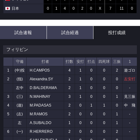
日本
0
1
4
0
2
0
X
7
11
0
試合速報
試合経過
投打成績
フィリピン
守備
打者
打数
安打
打点
四死球
三振
1
1
(中)投
H.CAMPOS
4
1
0
0
2
遊ゴロ
2
(指)
Alexandra.SY
2
1
0
0
0
左安打
左中
D.BALDERAMA
2
1
0
0
0
-
3
(三)
N.MAHINAY
3
1
0
0
1
見三振
4
(遊)
M.PADASAS
2
0
1
1
0
中 飛
5
(左)
M.RAMOS
2
0
0
0
1
-
左
A.SUBALDO
1
0
0
0
1
-
6
(一)
R.HERRERO
2
0
0
0
2
-