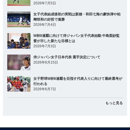
2026年7月5日
女子代表結成後初の実戦は新婚・和田七海の豪快弾や柏
﨑咲和の好投で連勝
2026年7月4日
W杯8連覇に向けて侍ジャパン女子代表始動 中島梨紗監
督が示した新たな目標とは
2026年7月3日
侍ジャパン女子日本代表 選手決定について
2026年6月15日
女子野球W杯8連覇を目指す代表入りに向けて最終選考が
行われる
2026年6月7日
もっと見る