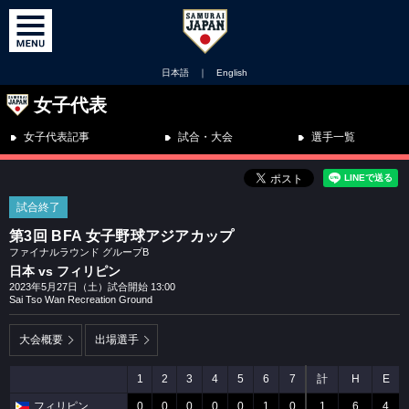
日本語
｜
English
女子代表
女子代表記事
試合・大会
選手一覧
試合終了
第3回 BFA 女子野球アジアカップ
ファイナルラウンド グループB
日本 vs フィリピン
2023年5月27日（土）試合開始 13:00
Sai Tso Wan Recreation Ground
大会概要
出場選手
1
2
3
4
5
6
7
計
H
E
フィリピン
0
0
0
0
0
1
0
1
6
4