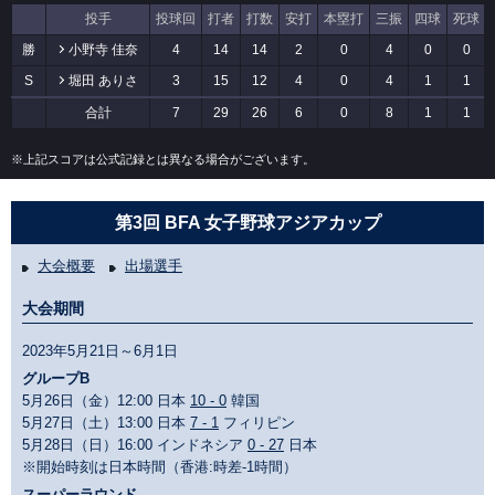
投手
投球回
打者
打数
安打
本塁打
三振
四球
死球
勝
小野寺 佳奈
4
14
14
2
0
4
0
0
S
堀田 ありさ
3
15
12
4
0
4
1
1
合計
7
29
26
6
0
8
1
1
※上記スコアは公式記録とは異なる場合がございます。
第3回 BFA 女子野球アジアカップ
大会概要
出場選手
大会期間
2023年5月21日～6月1日
グループB
5月26日（金）12:00 日本
10 - 0
韓国
5月27日（土）13:00 日本
7 - 1
フィリピン
5月28日（日）16:00 インドネシア
0 - 27
日本
※開始時刻は日本時間（香港:時差-1時間）
スーパーラウンド