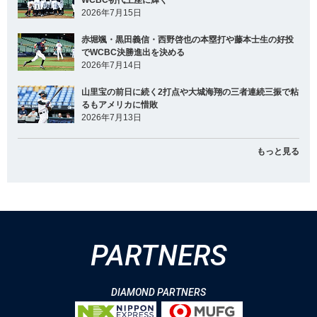
2026年7月15日
赤堀颯・黒田義信・西野啓也の本塁打や藤本士生の好投
でWCBC決勝進出を決める
2026年7月14日
山里宝の前日に続く2打点や大城海翔の三者連続三振で粘
るもアメリカに惜敗
2026年7月13日
もっと見る
PARTNERS
DIAMOND PARTNERS