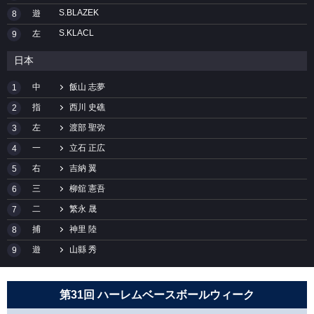
S.BLAZEK
遊
8
S.KLACL
左
9
日本
中
飯山 志夢
1
指
西川 史礁
2
左
渡部 聖弥
3
一
立石 正広
4
右
吉納 翼
5
三
柳舘 憲吾
6
二
繁永 晟
7
捕
神里 陸
8
遊
山縣 秀
9
第31回 ハーレムベースボールウィーク