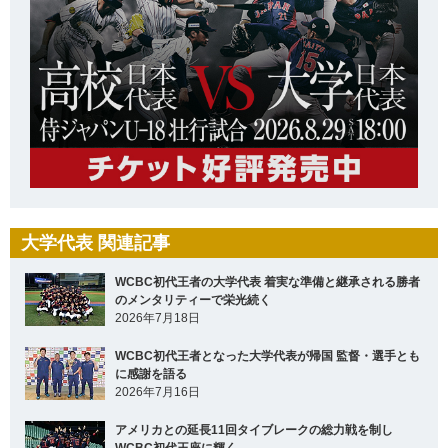
大学代表 関連記事
WCBC初代王者の大学代表 着実な準備と継承される勝者
のメンタリティーで栄光続く
2026年7月18日
WCBC初代王者となった大学代表が帰国 監督・選手とも
に感謝を語る
2026年7月16日
アメリカとの延長11回タイブレークの総力戦を制し
WCBC初代王座に輝く