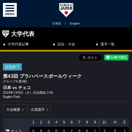
日本語
｜
English
大学代表
大学代表記事
試合・大会
選手一覧
試合終了
第43回 プラハベースボールウィーク
グループA 第3戦
日本 vs チェコ
2024年7月9日（火）試合開始 2:00
Eagles Park
大会概要
出場選手
1
2
3
4
5
6
7
8
9
計
H
E
チェコ
0
0
0
0
0
2
0
0
1
3
5
1