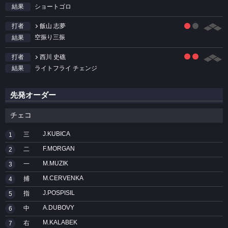
ショートゴロ
結果
飯山 志夢
打者
空振り三振
結果
西川 史礁
打者
ライトフライ チェンジ
結果
先発オーダー
チェコ
J.KUBICA
三
1
F.MORGAN
二
2
M.MUZIK
一
3
M.CERVENKA
捕
4
J.POSPISIL
指
5
A.DUBOVY
中
6
M.KALABEK
右
7