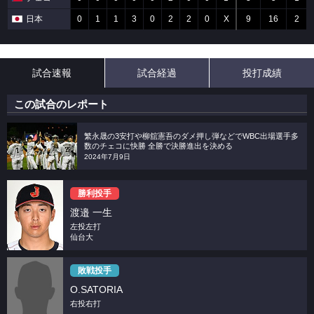
日本
0
1
1
3
0
2
2
0
X
9
16
2
試合速報
試合経過
投打成績
この試合のレポート
繁永晟の3安打や柳舘憲吾のダメ押し弾などでWBC出場選手多
数のチェコに快勝 全勝で決勝進出を決める
2024年7月9日
勝利投手
渡邉 一生
左投左打
仙台大
敗戦投手
O.SATORIA
右投右打