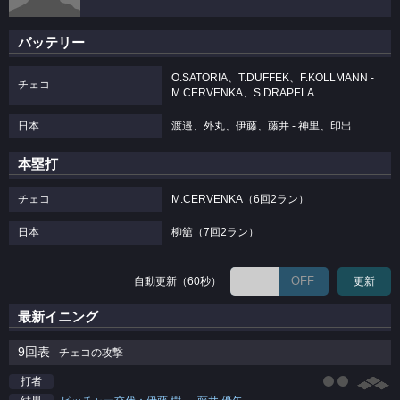
バッテリー
O.SATORIA、T.DUFFEK、F.KOLLMANN -
チェコ
M.CERVENKA、S.DRAPELA
日本
渡邉、外丸、伊藤、藤井 - 神里、印出
本塁打
チェコ
M.CERVENKA（6回2ラン）
日本
柳舘（7回2ラン）
OFF
自動更新（60秒）
更新
最新イニング
9回表
チェコの攻撃
打者