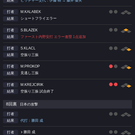
ピッチャー交代：伊藤 樹 → 藤井 優矢
結果
M.KALABEK
打者
ショートフライエラー
結果
S.BLAZEK
打者
ファースト内野安打 エラー進塁 1点追加
結果
S.KLACL
打者
空振り三振
結果
M.PROKOP
打者
見逃し三振
結果
M.KREJCIRIK
打者
空振り三振 試合終了
結果
8回裏
日本の攻撃
打者
代打：勝田 成
結果
勝田 成
打者