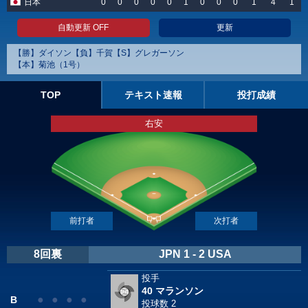
日本
0
0
0
0
0
1
0
0
0
1
4
1
自動更新 OFF
更新
【勝】ダイソン【負】千賀【S】グレガーソン
【本】菊池（1号）
TOP
テキスト速報
投打成績