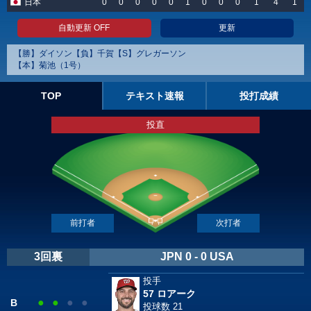
日本
0
0
0
0
0
1
0
0
0
1
4
1
自動更新 OFF
更新
【勝】ダイソン【負】千賀【S】グレガーソン
【本】菊池（1号）
TOP
テキスト速報
投打成績