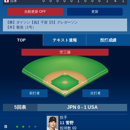
日本
0
0
0
0
0
1
0
0
0
1
4
1
自動更新 OFF
更新
【勝】ダイソン【負】千賀【S】グレガーソン
【本】菊池（1号）
TOP
テキスト速報
投打成績