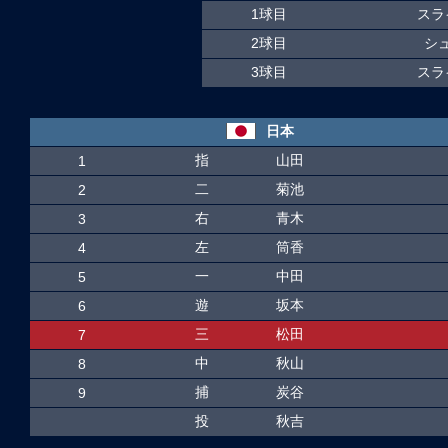
1球目
スラ
2球目
シ
3球目
スラ
日本
指
山田
1
二
菊池
2
右
青木
3
左
筒香
4
一
中田
5
遊
坂本
6
三
松田
7
中
秋山
8
捕
炭谷
9
投
秋吉