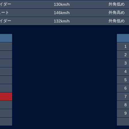
イダー
外角低め
130km/h
ュート
外角高め
146km/h
イダー
外角低め
132km/h
1
2
3
4
5
6
7
8
9