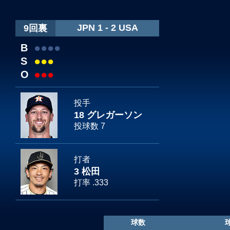
JPN 1 - 2 USA
9回裏
●
●
●
●
B
●
●
●
S
●
●
●
O
投手
18 グレガーソン
投球数 7
打者
3 松田
打率 .333
球数