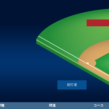
前打者
球種
球速
コース