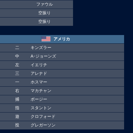
ファウル
空振り
空振り
アメリカ
二
キンズラー
中
A･ジョーンズ
左
イエリチ
三
アレナド
一
ホスマー
右
マカチャン
捕
ポージー
指
スタントン
遊
クロフォード
投
グレガーソン