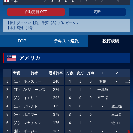
日本
0
0
0
0
0
1
0
0
0
1
4
1
自動更新 OFF
更新
【勝】ダイソン【負】千賀【S】グレガーソン
【本】菊池（1号）
TOP
テキスト速報
投打成績
アメリカ
守備
打者
通算打率
打数
安打
打点
1
2
3
1
(二)
キンズラー
.240
4
1
0
右飛
-
三ゴ
2
(中)
A･ジョーンズ
.226
4
1
1
一邪飛
-
-
3
(左)
イエリチ
.292
4
0
0
空三振
-
-
4
(三)
アレナド
.115
4
0
0
-
空三振
-
5
(一)
ホスマー
.375
3
1
0
-
三ゴロ
-
6
(右)
マカチャン
.176
4
1
1
-
遊ゴロ
-
7
(捕)
ポージー
.267
4
1
0
-
-
左