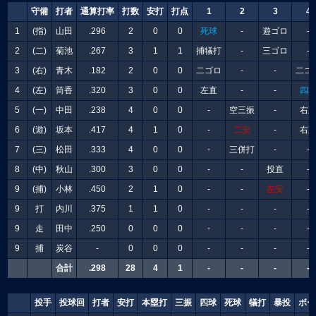
守備
打者
通算打率
打数
安打
打点
1
2
3
4
1
(指)
山田
.296
2
0
0
死球
-
遊ゴロ
-
2
(二)
菊池
.267
3
1
1
捕犠打
-
三ゴロ
-
3
(右)
青木
.182
2
0
0
二ゴロ
-
-
二ゴ
4
(左)
筒香
.320
3
0
0
左直
-
-
四
5
(一)
中田
.238
4
0
0
-
空三振
-
右
6
(遊)
坂本
.417
4
1
0
-
二安
-
右
7
(三)
松田
.333
4
0
0
-
三併打
-
-
8
(中)
秋山
.300
3
0
0
-
-
投直
-
9
(捕)
小林
.450
2
1
0
-
-
左安
-
9
打
内川
.375
1
1
0
-
-
-
-
9
走
田中
.250
0
0
0
-
-
-
-
9
捕
炭谷
-
0
0
0
-
-
-
-
合計
.298
28
4
1
-
-
-
-
投手
投球回
打者
安打
本塁打
三振
四球
死球
犠打
暴投
ボー