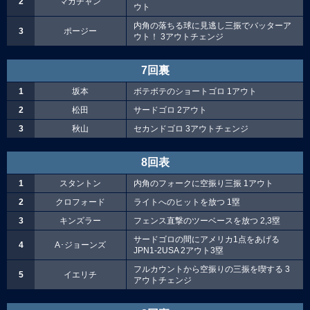
2
マカチャン
ウト
内角の落ちる球に見逃し三振でバッターア
3
ポージー
ウト！ 3アウトチェンジ
7回裏
1
坂本
ボテボテのショートゴロ 1アウト
2
松田
サードゴロ 2アウト
3
秋山
セカンドゴロ 3アウトチェンジ
8回表
1
スタントン
内角のフォークに空振り三振 1アウト
2
クロフォード
ライトへのヒットを放つ 1塁
3
キンズラー
フェンス直撃のツーベースを放つ 2,3塁
サードゴロの間にアメリカ1点をあげる
4
A･ジョーンズ
JPN1-2USA 2アウト3塁
フルカウントから空振りの三振を喫する 3
5
イエリチ
アウトチェンジ