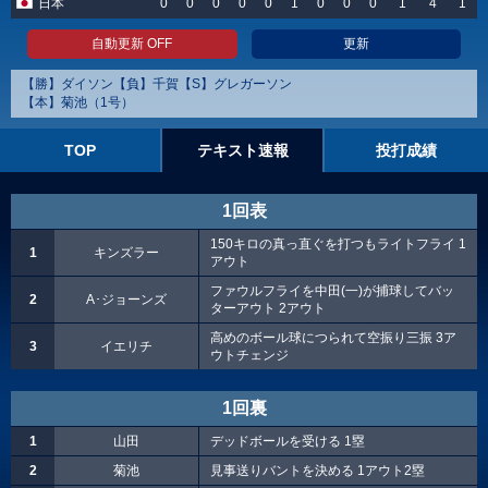
日本
0
0
0
0
0
1
0
0
0
1
4
1
自動更新 OFF
更新
【勝】ダイソン【負】千賀【S】グレガーソン
【本】菊池（1号）
TOP
テキスト速報
投打成績
1回表
150キロの真っ直ぐを打つもライトフライ 1
1
キンズラー
アウト
ファウルフライを中田(一)が捕球してバッ
2
A･ジョーンズ
ターアウト 2アウト
高めのボール球につられて空振り三振 3ア
3
イエリチ
ウトチェンジ
1回裏
1
山田
デッドボールを受ける 1塁
2
菊池
見事送りバントを決める 1アウト2塁