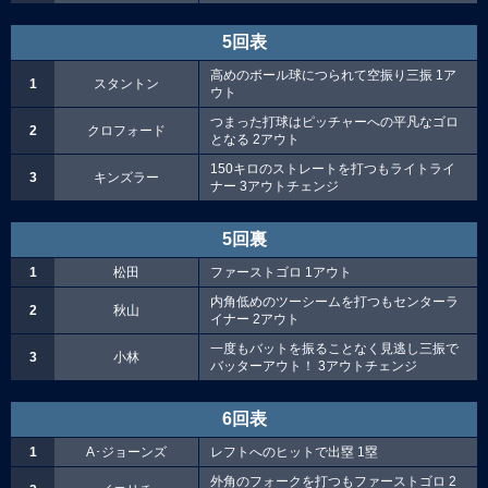
5回表
高めのボール球につられて空振り三振 1ア
1
スタントン
ウト
つまった打球はピッチャーへの平凡なゴロ
2
クロフォード
となる 2アウト
150キロのストレートを打つもライトライ
3
キンズラー
ナー 3アウトチェンジ
5回裏
1
松田
ファーストゴロ 1アウト
内角低めのツーシームを打つもセンターラ
2
秋山
イナー 2アウト
一度もバットを振ることなく見逃し三振で
3
小林
バッターアウト！ 3アウトチェンジ
6回表
1
A･ジョーンズ
レフトへのヒットで出塁 1塁
外角のフォークを打つもファーストゴロ 2