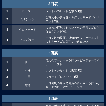
3回表
1
ポージー
レフトへのヒットを放つ 1塁
ど真ん中の真っ直ぐを打つもサードゴロ 1
2
スタントン
アウト2塁
つまった打球はセカンドへの平凡なゴロと
3
クロフォード
なる 2アウト3塁
一打先制の場面で外角のカットボールを打
4
キンズラー
つもサードゴロ 3アウトチェンジ
3回裏
低めのツーシームを打つもピッチャーライ
1
秋山
ナー 1アウト
2
小林
レフトへのヒットで出塁 1塁
3
山田
ショートゴロ 2アウト1塁
一打先制の場面で内角の真っ直ぐを打つも
4
菊池
サードゴロ 3アウトチェンジ
4回表
高めのボール球につられて空振り三振 1ア