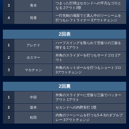
つまった打球はセカンドへの平凡なゴロと
3
青木
なる 2アウト3塁
一打先制の場面でど真ん中のツーシームを
4
筒香
打つもレフトライナー 3アウトチェンジ
2回表
ハーフスイングを取られて空振りの三振を
1
アレナド
喫する 1アウト
外角のスライダーを打つもサードゴロ 2ア
2
ホスマー
ウト
外角のカットボールを打つもショートゴロ
3
マカチャン
3アウトチェンジ
2回裏
外角のスライダーに空振り三振でバッター
1
中田
アウト 1アウト
2
坂本
セカンドへの内野安打 1塁
内角のツーシームを打つも5-4-3のダブルプ
3
松田
レー 3アウトチェンジ