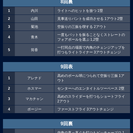
8回裏
1
内川
ライトへのヒットを放つ 1塁
2
山田
見事送りバントを成功させる 1アウト2塁
3
菊池
空振りの三振を喫する 2アウト
一度もバットを振ることなくストレートの
4
青木
フォアボールを選ぶ 1,2塁
一打同点の場面で内角のチェンジアップを
5
筒香
打つもライトライナー 3アウトチェンジ
9回表
高めのボール球につられて空振り三振 1ア
1
アレナド
ウト
2
ホスマー
センターへのエンタイトルツーベース 2塁
高めのスライダーを打つもショートフライ
3
マカチャン
2アウト
4
ポージー
ファーストフライ 3アウトチェンジ
9回裏
内角の真っ直ぐを打つもピッチャーゴロ 1