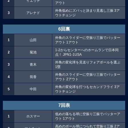
2
イエリチ
アウト
外角低めにズバっと決まり見逃し三振 3ア
3
アレナド
ウトチェンジ
6回裏
外角のスライダーに空振り三振でバッター
1
山田
アウト 1アウト
1-2からセンターへのホームランで日本同
2
菊池
点！ JPN1-1USA
外角の変化球を見送りフォアボールを選ぶ
3
青木
1塁
外角のスライダーに空振り三振でバッター
4
筒香
アウト 2アウト
外角の変化球を打つもセカンドフライ 3ア
5
中田
ウトチェンジ
7回表
低めの落ちる球に空振り三振でバッターア
1
ホスマー
ウト 1アウト
高めのボール球につられて空振り三振 2ア