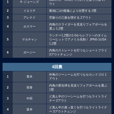
1
A･ジョーンズ
ウト
2
イエリチ
菊池(二)の後逸により出塁する 2塁
3
アレナド
空振りの三振を喫する 2アウト
内角のスライダーを見送りフォアボールを
4
ホスマー
選ぶ 1,2塁
ランナー1,2塁の1-0からレフトへのタイム
5
マカチャン
リーヒットでアメリカ先制！ JPN0-1USA
1,2塁
内角のストレートを打つもショートフライ
6
ポージー
3アウトチェンジ
4回裏
外角のツーシームを打つもセカンドゴロ 1
1
青木
アウト
内角の変化球を見送りフォアボールを選ぶ
2
筒香
1塁
ど真ん中のツーシームを打つもライトライ
3
中田
ナー 2アウト
ど真ん中の真っ直ぐを打つもライトライナ
4
坂本
ー 3アウトチェンジ