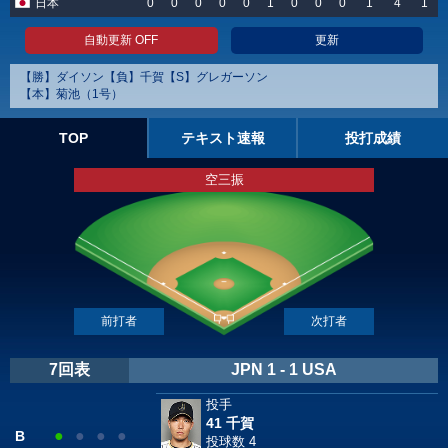
日本
0
0
0
0
0
1
0
0
0
1
4
1
自動更新 OFF
更新
【勝】ダイソン【負】千賀【S】グレガーソン
【本】菊池（1号）
TOP
テキスト速報
投打成績