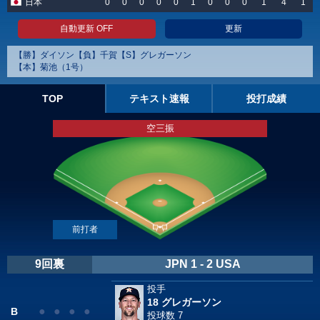
日本
0
0
0
0
0
1
0
0
0
1
4
1
自動更新 OFF
更新
【勝】ダイソン【負】千賀【S】グレガーソン
【本】菊池（1号）
TOP
テキスト速報
投打成績