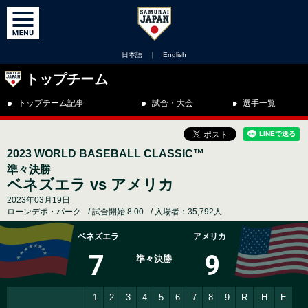
日本語
｜
English
トップチーム
トップチーム記事
試合・大会
選手一覧
2023 WORLD BASEBALL CLASSIC™
準々決勝
ベネズエラ vs アメリカ
2023年03月19日
ローンデポ・パーク
試合開始:8:00
入場者：35,792人
ベネズエラ
アメリカ
7
9
準々決勝
1
2
3
4
5
6
7
8
9
R
H
E