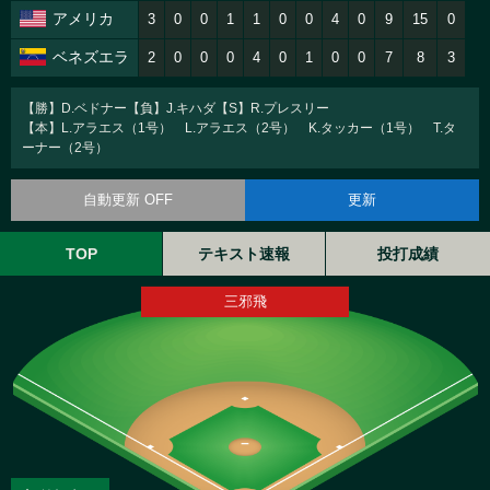
アメリカ
3
0
0
1
1
0
0
4
0
9
15
0
ベネズエラ
2
0
0
0
4
0
1
0
0
7
8
3
【勝】D.ベドナー【負】J.キハダ【S】R.プレスリー
【本】L.アラエス（1号） L.アラエス（2号） K.タッカー（1号） T.タ
ーナー（2号）
自動更新 OFF
更新
TOP
テキスト速報
投打成績