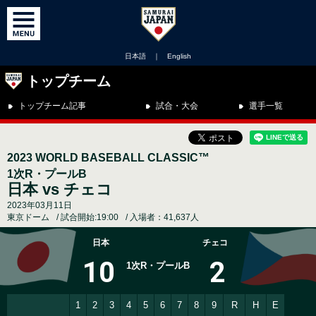
日本語
｜
English
トップチーム
トップチーム記事
試合・大会
選手一覧
2023 WORLD BASEBALL CLASSIC™
1次R・プールB
日本 vs チェコ
2023年03月11日
東京ドーム
試合開始:19:00
入場者：41,637人
日本
チェコ
10
2
1次R・プールB
1
2
3
4
5
6
7
8
9
R
H
E