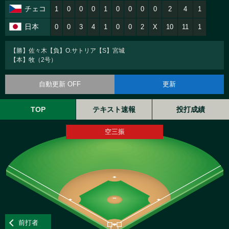
チェコ
1
0
0
0
1
0
0
0
0
2
4
1
日本
0
0
3
4
1
0
0
2
X
10
11
1
【勝】佐々木【負】O.サトリア【S】宮城
【本】牧（2号）
自動更新 OFF
更新
TOP
テキスト速報
投打成績