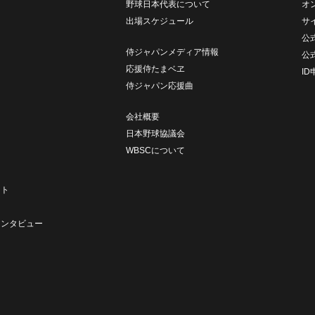
野球日本代表について
オ
出場スケジュール
サ
公式
侍ジャパンメディア情報
公
応援侍たまベヱ
I
侍ジャパン応援曲
会社概要
日本野球協議会
WBSCについて
ト
ート
ト
インタビュー