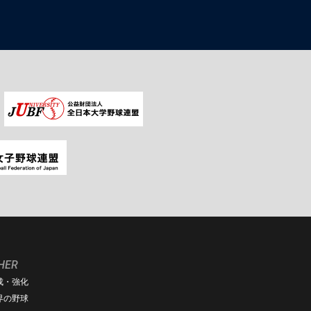
HER
成・強化
界の野球