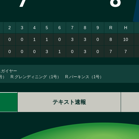
2
3
4
5
6
7
8
9
R
H
0
0
1
1
0
3
3
0
8
10
0
0
0
3
1
0
3
0
7
7
J.ガイヤー
（1号） R.グレンディニング（1号） R.パーキンス（1号）
テキスト速報