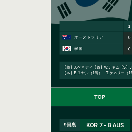
1
オーストラリア
0
韓国
0
【勝】J.ケネディ【負】W.J.キム【S】
【本】E.J.ヤン（1号） T.ケネリー
TOP