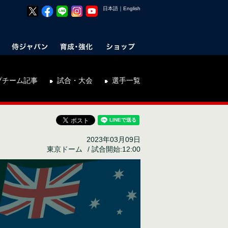
日本語
｜
English
プチーム記事
試合・大会
選手一覧
2023年03月09日
東京ドーム
試合開始:12:00