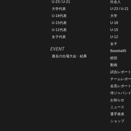
U-23 / U-21
社会人
大学代表
U-23 / U-21
U-18代表
大学
U-15代表
U-18
U-12代表
U-15
女子代表
U-12
女子
EVENT
Baseball5
過去の出場大会・結果
総括
動画
試合レポー
チームレポ
会見レポー
侍ジャパン
お知らせ
ニュース
選手発表
ショップ