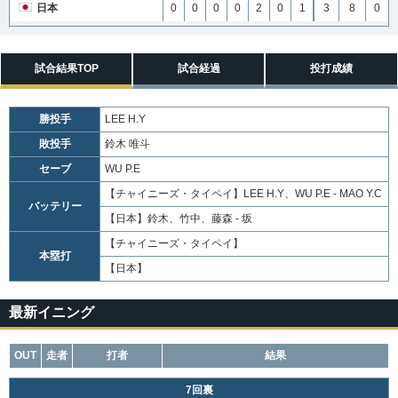
日本
0
0
0
0
2
0
1
3
8
0
試合結果TOP
試合経過
投打成績
勝投手
LEE H.Y
敗投手
鈴木 唯斗
セーブ
WU P.E
【チャイニーズ・タイペイ】
LEE H.Y、WU P.E - MAO Y.C
バッテリー
【日本】
鈴木、竹中、藤森 - 坂
【チャイニーズ・タイペイ】
本塁打
【日本】
最新イニング
OUT
走者
打者
結果
7回裏