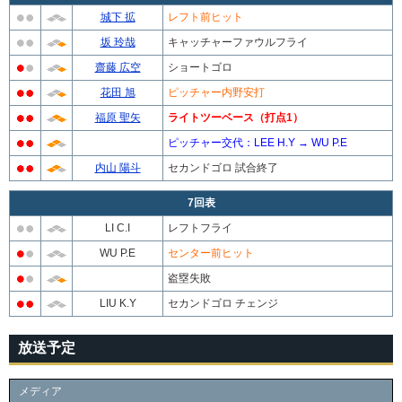
城下 拡
レフト前ヒット
坂 玲哉
キャッチャーファウルフライ
齋藤 広空
ショートゴロ
花田 旭
ピッチャー内野安打
福原 聖矢
ライトツーベース（打点1）
ピッチャー交代：LEE H.Y → WU P.E
内山 陽斗
セカンドゴロ 試合終了
7回表
LI C.I
レフトフライ
WU P.E
センター前ヒット
盗塁失敗
LIU K.Y
セカンドゴロ チェンジ
放送予定
メディア