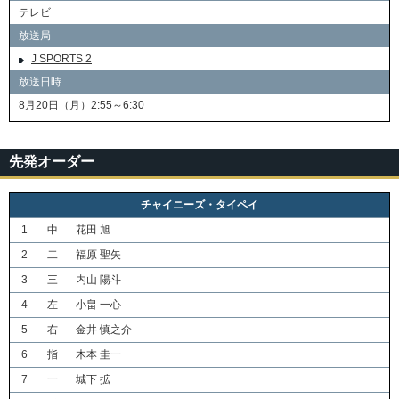
テレビ
放送局
J SPORTS 2
放送日時
8月20日（月）2:55～6:30
先発オーダー
チャイニーズ・タイペイ
1
中
花田 旭
2
二
福原 聖矢
3
三
内山 陽斗
4
左
小畠 一心
5
右
金井 慎之介
6
指
木本 圭一
7
一
城下 拡