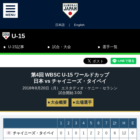
日本語
｜
English
U-15
U-15記事
試合・大会
選手一覧
第4回 WBSC U-15 ワールドカップ
日本 vs チャイニーズ・タイペイ
2018年8月20日（月） エスタディオ・ケニー・セラシン
試合開始 3:00
大会概要
出場選手
1
2
3
4
5
6
7
計
H
E
チャイニーズ・タイペイ
0
1
0
1
2
2
0
6
12
0