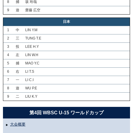
8
捕
坂 玲哉
9
遊
齋藤 広空
日本
1
中
LIN Y.M
2
三
TUNG T.E
3
投
LEE H.Y
4
左
LIN W.H
5
捕
MAO Y.C
6
右
LI T.S
7
一
LI C.I
8
遊
WU P.E
9
二
LIU K.Y
第4回 WBSC U-15 ワールドカップ
大会概要