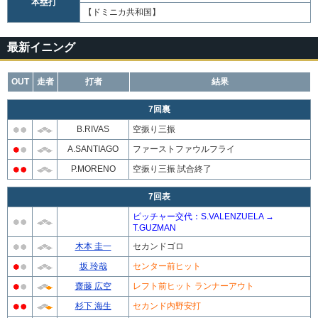
本塁打
【ドミニカ共和国】
最新イニング
OUT
走者
打者
結果
7回裏
B.RIVAS
空振り三振
A.SANTIAGO
ファーストファウルフライ
P.MORENO
空振り三振 試合終了
7回表
ピッチャー交代：S.VALENZUELA →
T.GUZMAN
木本 圭一
セカンドゴロ
坂 玲哉
センター前ヒット
齋藤 広空
レフト前ヒット ランナーアウト
杉下 海生
セカンド内野安打