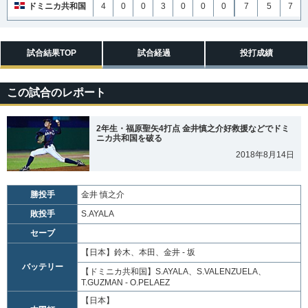
ドミニカ共和国
4
0
0
3
0
0
0
7
5
7
試合結果TOP
試合経過
投打成績
この試合のレポート
2年生・福原聖矢4打点 金井慎之介好救援などでドミ
ニカ共和国を破る
2018年8月14日
勝投手
金井 慎之介
敗投手
S.AYALA
セーブ
【日本】
鈴木、本田、金井 - 坂
バッテリー
【ドミニカ共和国】
S.AYALA、S.VALENZUELA、
T.GUZMAN - O.PELAEZ
【日本】