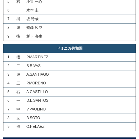
5
右
小畠 一心
6
一
木本 圭一
7
捕
坂 玲哉
8
遊
齋藤 広空
9
指
杉下 海生
ドミニカ共和国
1
指
P.MARTINEZ
2
二
B.RIVAS
3
遊
A.SANTIAGO
4
三
P.MORENO
5
右
A.CASTILLO
6
一
D.L.SANTOS
7
中
V.PAULINO
8
左
B.SOTO
9
捕
O.PELAEZ