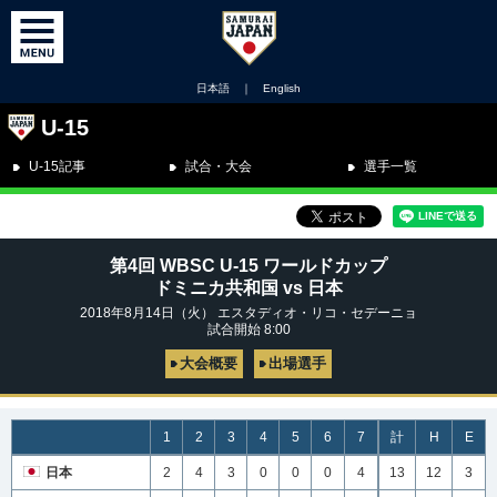
日本語
｜
English
U-15
U-15記事
試合・大会
選手一覧
第4回 WBSC U-15 ワールドカップ
ドミニカ共和国 vs 日本
2018年8月14日（火） エスタディオ・リコ・セデーニョ
試合開始 8:00
大会概要
出場選手
1
2
3
4
5
6
7
計
H
E
日本
2
4
3
0
0
0
4
13
12
3