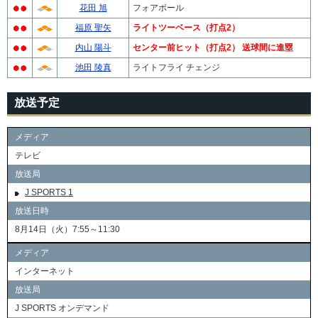
花田 旭
フォアボール
福原 聖矢
ライトツーベース（打点2）
内山 陽斗
センター前ヒット（打点2） 送球間に進塁
池田 陵真
ライトフライ チェンジ
放送予定
メディア
テレビ
放送局
J SPORTS 1
放送日時
8月14日（火）7:55～11:30
メディア
インターネット
放送局
J SPORTS オンデマンド