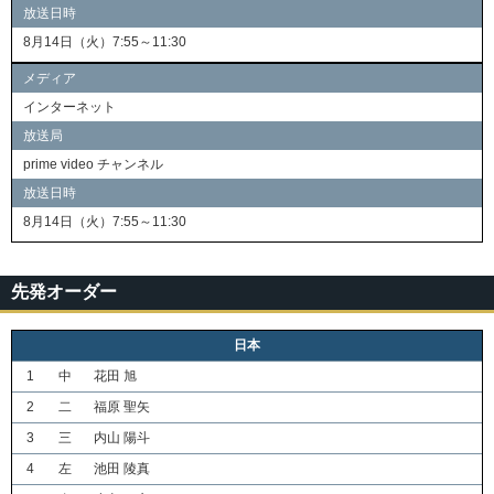
放送日時
8月14日（火）7:55～11:30
メディア
インターネット
放送局
prime video チャンネル
放送日時
8月14日（火）7:55～11:30
先発オーダー
日本
1
中
花田 旭
2
二
福原 聖矢
3
三
内山 陽斗
4
左
池田 陵真