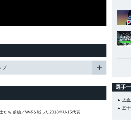
カップ
選手
大会
五十
たち 前編／W杯を戦った2018年U-15代表