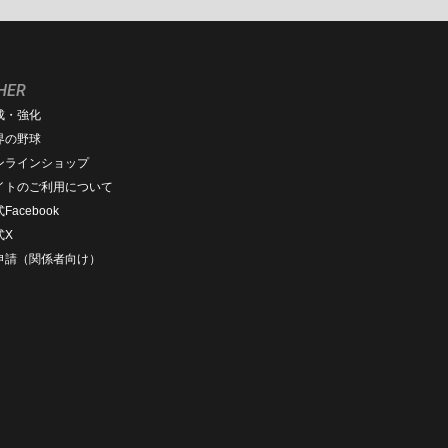
HER
成・強化
界の野球
ンラインショップ
イトのご利用について
Facebook
式X
D申請（関係者向け）