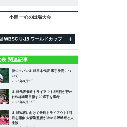
小畠 一心の出場大会
回 WBSC U-15 ワールドカップ
5代表 関連記事
侍ジャパンU-15日本代表 選手決定につ
いて
2026年8月5日
U-15代表最終トライアウト2回目が行わ
れW杯連覇目指す20選手を選考
2026年6月27日
U-15W杯に向けて最終トライアウト1回
目を開催 大森剛監督が求める野球観と人
生観