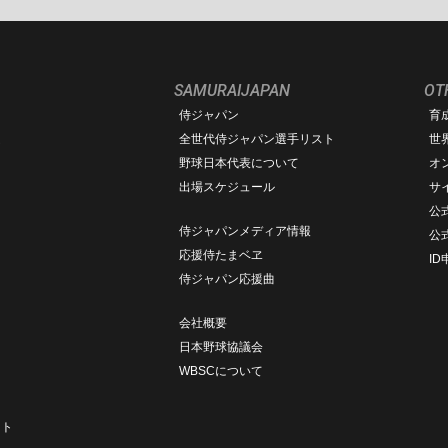
SAMURAIJAPAN
OT
侍ジャパン
育
ム
全世代侍ジャパン選手リスト
世
野球日本代表について
オ
出場スケジュール
サ
公式
侍ジャパンメディア情報
公
応援侍たまベヱ
I
侍ジャパン応援曲
会社概要
日本野球協議会
WBSCについて
ト
ート