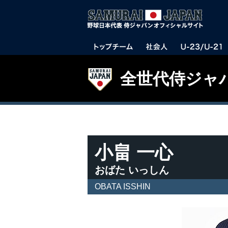
全世代侍ジャ
小畠 一心
おばた いっしん
OBATA ISSHIN