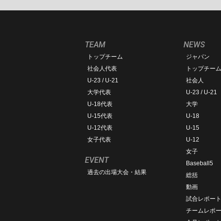
TEAM
NEWS
トップチーム
ジャパン
社会人代表
トップチー
U-23 / U-21
社会人
大学代表
U-23 / U-21
U-18代表
大学
U-15代表
U-18
U-12代表
U-15
女子代表
U-12
女子
EVENT
Baseball5
過去の出場大会・結果
総括
動画
試合レポー
チームレポ