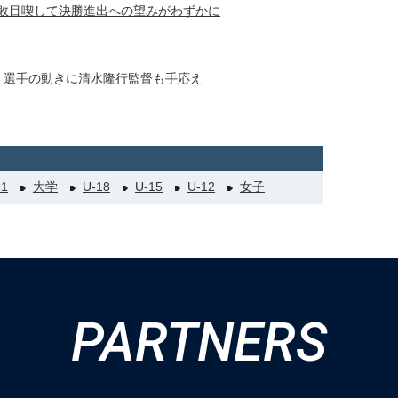
2敗目喫して決勝進出への望みがわずかに
動 選手の動きに清水隆行監督も手応え
21
大学
U-18
U-15
U-12
女子
PARTNERS