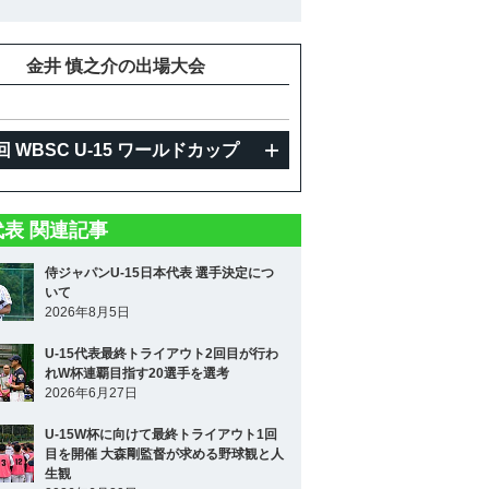
金井 慎之介の出場大会
回 WBSC U-15 ワールドカップ
5代表 関連記事
侍ジャパンU-15日本代表 選手決定につ
いて
2026年8月5日
U-15代表最終トライアウト2回目が行わ
れW杯連覇目指す20選手を選考
2026年6月27日
U-15W杯に向けて最終トライアウト1回
目を開催 大森剛監督が求める野球観と人
生観