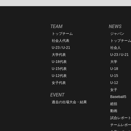
TEAM
NEWS
トップチーム
ジャパン
社会人代表
トップチー
U-23 / U-21
社会人
大学代表
U-23 / U-21
U-18代表
大学
U-15代表
U-18
U-12代表
U-15
女子代表
U-12
女子
EVENT
Baseball5
過去の出場大会・結果
総括
動画
試合レポー
チームレポ