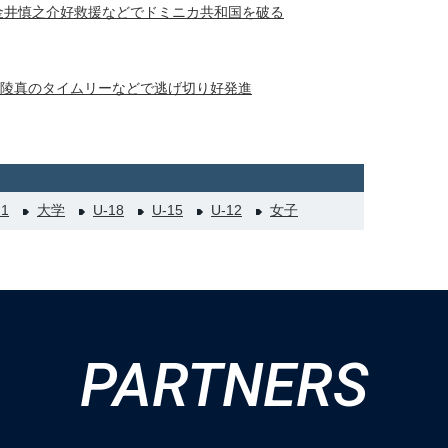
 金井慎之介好救援などでドミニカ共和国を破る
池田陵真のタイムリーなどで逃げ切り好発進
21
大学
U-18
U-15
U-12
女子
PARTNERS