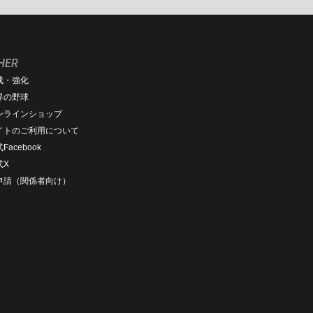
HER
成・強化
界の野球
ンラインショップ
イトのご利用について
Facebook
式X
D申請（関係者向け）