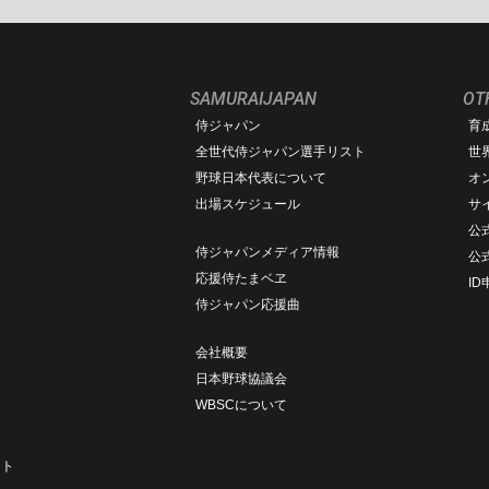
SAMURAIJAPAN
OT
侍ジャパン
育
ム
全世代侍ジャパン選手リスト
世
野球日本代表について
オ
出場スケジュール
サ
公式
侍ジャパンメディア情報
公
応援侍たまベヱ
I
侍ジャパン応援曲
会社概要
日本野球協議会
WBSCについて
ト
ート