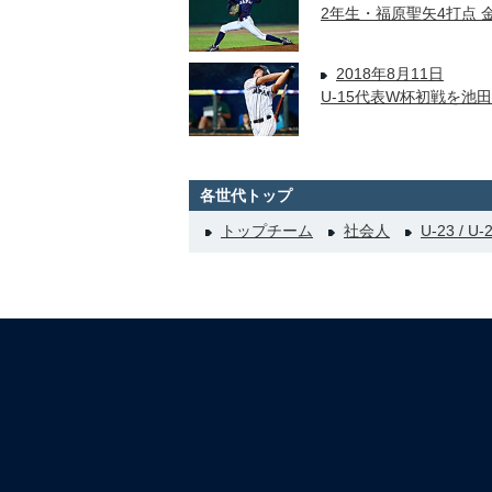
2年生・福原聖矢4打点
2018年8月11日
U-15代表W杯初戦を
各世代トップ
トップチーム
社会人
U-23 / U-