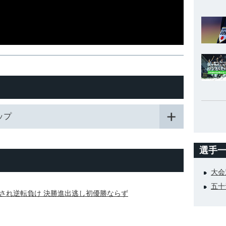
カップ
選手
大会
五十
され逆転負け 決勝進出逃し初優勝ならず