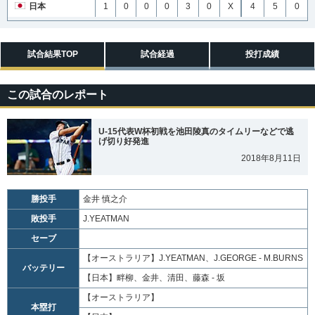
日本
1
0
0
0
3
0
X
4
5
0
試合結果TOP
試合経過
投打成績
この試合のレポート
U-15代表W杯初戦を池田陵真のタイムリーなどで逃
げ切り好発進
2018年8月11日
勝投手
金井 慎之介
敗投手
J.YEATMAN
セーブ
【オーストラリア】
J.YEATMAN、J.GEORGE - M.BURNS
バッテリー
【日本】
畔柳、金井、清田、藤森 - 坂
【オーストラリア】
本塁打