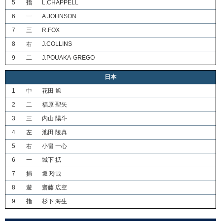
5
指
L.CHAPPELL
6
一
A.JOHNSON
7
三
R.FOX
8
右
J.COLLINS
9
二
J.POUAKA-GREGO
日本
1
中
花田 旭
2
二
福原 聖矢
3
三
内山 陽斗
4
左
池田 陵真
5
右
小畠 一心
6
一
城下 拡
7
捕
坂 玲哉
8
遊
齋藤 広空
9
指
杉下 海生