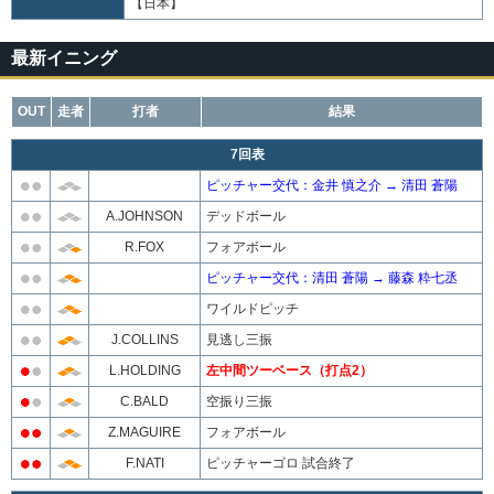
【日本】
最新イニング
OUT
走者
打者
結果
7回表
ピッチャー交代：金井 慎之介 → 清田 蒼陽
A.JOHNSON
デッドボール
R.FOX
フォアボール
ピッチャー交代：清田 蒼陽 → 藤森 粋七丞
ワイルドピッチ
J.COLLINS
見逃し三振
L.HOLDING
左中間ツーベース（打点2）
C.BALD
空振り三振
Z.MAGUIRE
フォアボール
F.NATI
ピッチャーゴロ 試合終了