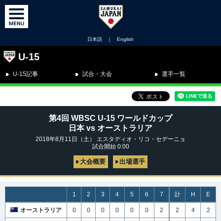
日本語
｜
English
U-15
U-15記事
試合・大会
選手一覧
第4回 WBSC U-15 ワールドカップ
日本 vs オーストラリア
2018年8月11日（土） エスタディオ・リコ・セデーニョ
試合開始 0:00
大会概要
出場選手
1
2
3
4
5
6
7
計
H
E
オーストラリア
0
0
0
0
0
0
2
2
4
2