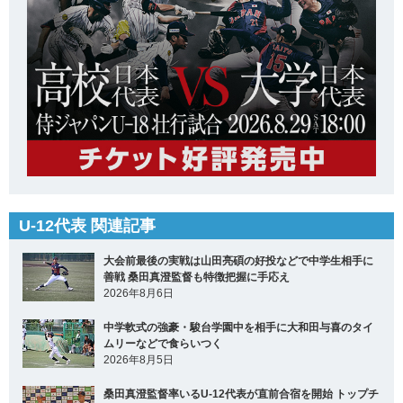
U-12代表 関連記事
大会前最後の実戦は山田亮碩の好投などで中学生相手に
善戦 桑田真澄監督も特徴把握に手応え
2026年8月6日
中学軟式の強豪・駿台学園中を相手に大和田与喜のタイ
ムリーなどで食らいつく
2026年8月5日
桑田真澄監督率いるU-12代表が直前合宿を開始 トップチ