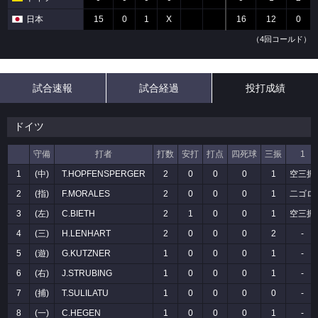
日本
15
0
1
X
16
12
0
（4回コールド）
試合速報
試合経過
投打成績
ドイツ
守備
打者
打数
安打
打点
四死球
三振
1
1
(中)
T.HOPFENSPERGER
2
0
0
0
1
空三振
2
(指)
F.MORALES
2
0
0
0
1
二ゴロ
3
(左)
C.BIETH
2
1
0
0
1
空三振
4
(三)
H.LENHART
2
0
0
0
2
-
5
(遊)
G.KUTZNER
1
0
0
0
1
-
6
(右)
J.STRUBING
1
0
0
0
1
-
7
(捕)
T.SULILATU
1
0
0
0
0
-
8
(一)
C.HEGEN
1
0
0
0
1
-