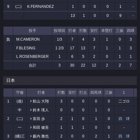
9
(二)
K.FERNANDEZ
1
0
0
0
1
-
13
1
0
0
9
-
投手
投球回
打者
打数
安打
本塁打
三振
四球
負
M.CAMERON
1/3
7
4
3
1
0
3
F.BLESING
1 2/3
17
13
7
1
1
3
L.ROSENBERGER
1
6
5
2
0
1
1
合計
3
30
22
12
2
2
7
日本
守備
打者
打数
安打
打点
四死球
三振
1
1
(遊)
舩山 大翔
3
0
0
0
0
二ゴロ
中
鈴木 瑛人
0
0
0
1
0
-
2
(二)
富田 歩
2
1
0
1
0
四 球
一
和田 健吾
1
1
1
0
0
-
3
(捕)三
藪内 雅也
2
0
0
2
1
四 球