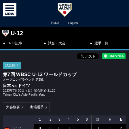
日本語
｜
English
U-12
U-12記事
試合・大会
選手一覧
試合終了
第7回 WBSC U-12 ワールドカップ
オープニングラウンド 第2戦
日本 vs ドイツ
2023年7月30日（日）試合開始 21:20
Tainan City's Asia-Pacific Youth
大会概要
出場選手
1
2
3
4
5
6
計
H
E
ドイツ
0
0
0
0
0
1
2