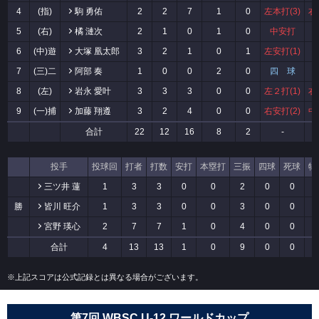
4
(指)
駒 勇佑
2
2
7
1
0
左本打(3)
右
5
(右)
橘 漣次
2
1
0
1
0
中安打
6
(中)遊
大塚 凰太郎
3
2
1
0
1
左安打(1)
7
(三)二
阿部 奏
1
0
0
2
0
四 球
8
(左)
岩永 愛叶
3
3
3
0
0
左２打(1)
右
9
(一)捕
加藤 翔遵
3
2
4
0
0
右安打(2)
中
合計
22
12
16
8
2
-
投手
投球回
打者
打数
安打
本塁打
三振
四球
死球
犠
三ツ井 蓮
1
3
3
0
0
2
0
0
勝
皆川 旺介
1
3
3
0
0
3
0
0
宮野 瑛心
2
7
7
1
0
4
0
0
合計
4
13
13
1
0
9
0
0
※上記スコアは公式記録とは異なる場合がございます。
第7回 WBSC U-12 ワールドカップ