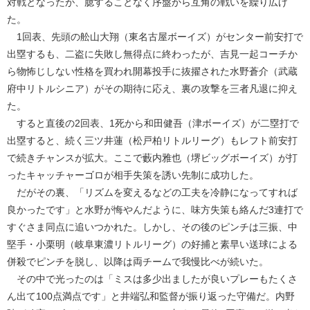
対戦となったが、臆することなく序盤から互角の戦いを繰り広げ
た。
1回表、先頭の舩山大翔（東名古屋ボーイズ）がセンター前安打で
出塁するも、二盗に失敗し無得点に終わったが、吉見一起コーチか
ら物怖じしない性格を買われ開幕投手に抜擢された水野蒼介（武蔵
府中リトルシニア）がその期待に応え、裏の攻撃を三者凡退に抑え
た。
すると直後の2回表、1死から和田健吾（津ボーイズ）が二塁打で
出塁すると、続く三ツ井蓮（松戸柏リトルリーグ）もレフト前安打
で続きチャンスが拡大。ここで藪内雅也（堺ビッグボーイズ）が打
ったキャッチャーゴロが相手失策を誘い先制に成功した。
だがその裏、「リズムを変えるなどの工夫を冷静になってすれば
良かったです」と水野が悔やんだように、味方失策も絡んだ3連打で
すぐさま同点に追いつかれた。しかし、その後のピンチは三振、中
堅手・小栗明（岐阜東濃リトルリーグ）の好捕と素早い送球による
併殺でピンチを脱し、以降は両チームで我慢比べが続いた。
その中で光ったのは「ミスは多少出ましたが良いプレーもたくさ
ん出て100点満点です」と井端弘和監督が振り返った守備だ。内野