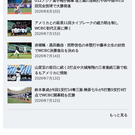
U12アジア選手権が開幕 堤三蔵の逆転打や田中陸斗の2
回完全投球で大勝発進
2026年8月10日
アメリカとの延長11回タイブレークの総力戦を制し
WCBC初代王座に輝く
2026年7月15日
赤堀颯・黒田義信・西野啓也の本塁打や藤本士生の好投
でWCBC決勝進出を決める
2026年7月14日
山里宝の前日に続く2打点や大城海翔の三者連続三振で粘
るもアメリカに惜敗
2026年7月13日
鈴木泰成が6回1安打14奪三振 榊原七斗が5打数5安打4打
点でWCBC開幕戦を圧勝
2026年7月12日
もっと見る