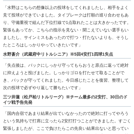
「水野はこちらの想像以上の投球をしてくれましたし、相手をよく
見て投球ができていました。タイブレークは打順の巡り合わせもあ
り、守備重視で組んだ下位打線で1点取れたことは大きかったです。
緊張もあってか、こちらの指示を見ない・聞こえていない選手もい
ましたし、サインミスもあったので打つ・打たないよりも、そうし
たところはしっかりやっていきたいです」
水野蒼介（武蔵府中リトルシニア）※5回4安打1四球1失点
「失点後は、バックにしっかり守ってもらおうと原点に返って絶対
に抑えようと投げました。しっかりゴロを打たせて取ることがで
き、バックが守ってくれました。今日感じたことを復習、整理して
次の投球で必ずやり返して勝ちたいです」
三ツ井蓮（松戸柏リトルリーグ）※チーム最多の2安打、30日のド
イツ戦予告先発
「国内合宿であまり結果が出ていなかったので絶対に打ってやろう
という気持ちで打席に立ったら2安打打つことができました。すごく
緊張しましたが、ここで負けたらこの先良い結果出ないと思ってい