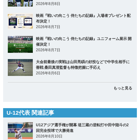
2026年8月8日
映画『戦いの向こう 侍たちの記録』入場者プレゼント配
布決定！
2026年8月7日
映画『戦いの向こう 侍たちの記録』ユニフォーム展示 開
催決定！
2026年8月7日
大会前最後の実戦は山田亮碩の好投などで中学生相手に
善戦 桑田真澄監督も特徴把握に手応え
2026年8月6日
もっと見る
U-12代表 関連記事
U12アジア選手権が開幕 堤三蔵の逆転打や田中陸斗の2
回完全投球で大勝発進
2026年8月10日