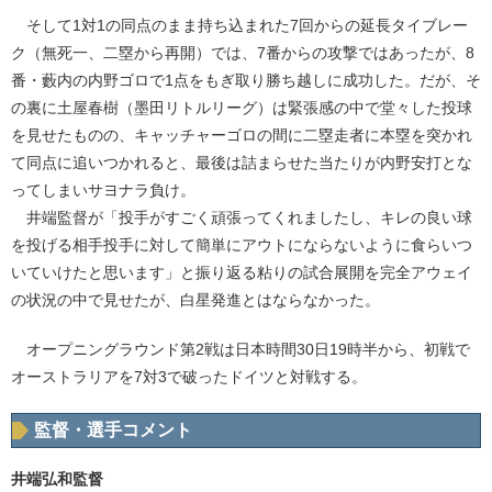
そして1対1の同点のまま持ち込まれた7回からの延長タイブレー
ク（無死一、二塁から再開）では、7番からの攻撃ではあったが、8
番・藪内の内野ゴロで1点をもぎ取り勝ち越しに成功した。だが、そ
の裏に土屋春樹（墨田リトルリーグ）は緊張感の中で堂々した投球
を見せたものの、キャッチャーゴロの間に二塁走者に本塁を突かれ
て同点に追いつかれると、最後は詰まらせた当たりが内野安打とな
ってしまいサヨナラ負け。
井端監督が「投手がすごく頑張ってくれましたし、キレの良い球
を投げる相手投手に対して簡単にアウトにならないように食らいつ
いていけたと思います」と振り返る粘りの試合展開を完全アウェイ
の状況の中で見せたが、白星発進とはならなかった。
オープニングラウンド第2戦は日本時間30日19時半から、初戦で
オーストラリアを7対3で破ったドイツと対戦する。
監督・選手コメント
井端弘和監督