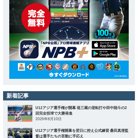
新着記事
U12アジア選手権が開幕 堤三蔵の逆転打や田中陸斗の2
回完全投球で大勝発進
2026年8月10日
U12アジア選手権開幕を翌日に控え公式練習 桑田真澄監
督は選手たちの言動に手応え