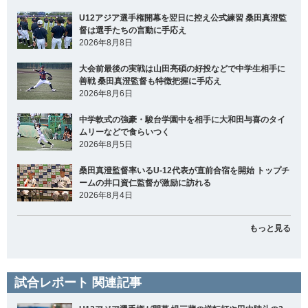
U12アジア選手権開幕を翌日に控え公式練習 桑田真澄監
督は選手たちの言動に手応え
2026年8月8日
大会前最後の実戦は山田亮碩の好投などで中学生相手に
善戦 桑田真澄監督も特徴把握に手応え
2026年8月6日
中学軟式の強豪・駿台学園中を相手に大和田与喜のタイ
ムリーなどで食らいつく
2026年8月5日
桑田真澄監督率いるU-12代表が直前合宿を開始 トップチ
ームの井口資仁監督が激励に訪れる
2026年8月4日
もっと見る
試合レポート 関連記事