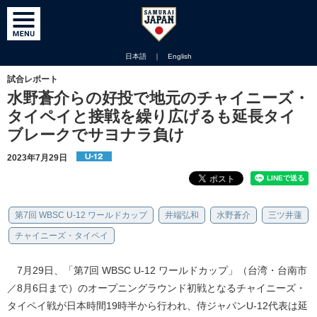
日本語
｜
English
試合レポート
水野蒼介らの好投で地元のチャイニーズ・
タイペイと接戦を繰り広げるも延長タイ
ブレークでサヨナラ負け
2023年7月29日
第7回 WBSC U-12 ワールドカップ
井端弘和
水野蒼介
三ツ井蓮
チャイニーズ・タイペイ
7月29日、「第7回 WBSC U-12 ワールドカップ」（台湾・台南市
／8月6日まで）のオープニングラウンド初戦となるチャイニーズ・
タイペイ戦が日本時間19時半から行われ、侍ジャパンU-12代表は延