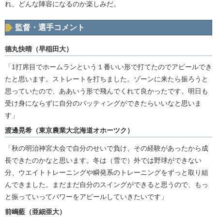
れ、どんな陣容になるのか楽しみだ。
監督・選手コメント
德丸快晴（早稲田大）
「1打席目でホームランという１番いい形で打てたのでアピールでき
たと思います。ストレートを打ちました。ゾーンに来たら振ろうと
思っていたので、ああいう形で飛んでくれて良かったです。明日も
受け身にならずに自分のバッティングができたらいいなと思いま
す」
渡邊晃希（東京農業大北海道オホーツク）
「秋の明治神宮大会で自分のせいで負け、その経験があったから成
長できたのかなと思います。冬は（雪で）外では野球ができない
分、ウエイトトレーニングや瞬発系のトレーニングをずっと取り組
んできました。まだまだ自分のスイングができると思うので、もっ
と振っていってパワーをアピールしていきたいです」
前嶋藍（亜細亜大）