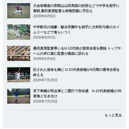
大会前最後の実戦は山田亮碩の好投などで中学生相手に
善戦 桑田真澄監督も特徴把握に手応え
2026年8月6日
中学軟式の強豪・駿台学園中を相手に大和田与喜のタイ
ムリーなどで食らいつく
2026年8月5日
桑田真澄監督率いるU-12代表が直前合宿を開始 トップチ
ームの井口資仁監督が激励に訪れる
2026年8月4日
託された使命を胸に U-23代表候補が4日間の選考合宿を
終える
2026年7月26日
宮下隼輔が同点弾と二塁打で存在感 U-23代表候補がJR
東海と引き分け
2026年7月25日
もっと見る