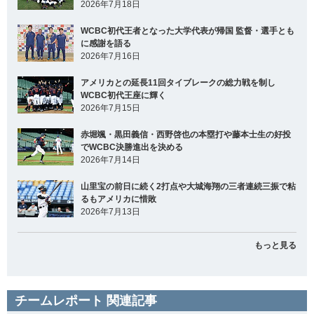
2026年7月18日
WCBC初代王者となった大学代表が帰国 監督・選手とも
に感謝を語る
2026年7月16日
アメリカとの延長11回タイブレークの総力戦を制し
WCBC初代王座に輝く
2026年7月15日
赤堀颯・黒田義信・西野啓也の本塁打や藤本士生の好投
でWCBC決勝進出を決める
2026年7月14日
山里宝の前日に続く2打点や大城海翔の三者連続三振で粘
るもアメリカに惜敗
2026年7月13日
もっと見る
チームレポート 関連記事