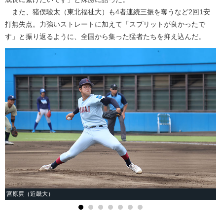
また、猪俣駿太（東北福祉大）も4者連続三振を奪うなど2回1安
打無失点。力強いストレートに加えて「スプリットが良かったで
す」と振り返るように、全国から集った猛者たちを抑え込んだ。
宮原廉（近畿大）