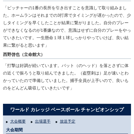
「ピッチャーの1番の長所を引き出すことを意識して取り組みまし
た。ホームランはそれまでの3打席でタイミングが遅かったので、少
しタイミングを早くしたことが結果に繋がりました。自分のプレー
ができなくなるのが1番嫌なので、意識はせずに自分のプレーをやっ
ていきたいです。一生懸命１球１球しっかりやっていけば、良い結
果に繋がると思います」
西野啓也（立命館大）
「打撃は好調が続いています。バット（のヘッド）を落とさずに体
の近くで振ろうと取り組んできました。（盗塁刺は）足が速いとわ
かっていたので準備していました。捕手全員が上手いので、良いも
のをどんどん吸収していきたいです」
ワールド カレッジ ベースボール チャンピオンシップ
大会概要
出場選手
放送予定
大会期間