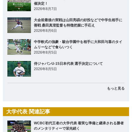
催決定！
2026年8月7日
大会前最後の実戦は山田亮碩の好投などで中学生相手に
善戦 桑田真澄監督も特徴把握に手応え
2026年8月6日
中学軟式の強豪・駿台学園中を相手に大和田与喜のタイ
ムリーなどで食らいつく
2026年8月5日
侍ジャパンU-15日本代表 選手決定について
2026年8月5日
もっと見る
大学代表 関連記事
WCBC初代王者の大学代表 着実な準備と継承される勝者
のメンタリティーで栄光続く