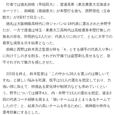
打者では德丸快晴（早稲田大）、渡邊晃希（東京農業大北海道オ
ホーツク）、前嶋藍（亜細亜大）が本塁打を放ち、西野啓也（立命
館大）が3安打で目立った。
德丸は大阪桐蔭高時代に侍ジャパンU-18代表に選出された外野手
だが、一方で渡邊は埼玉・東農大三高時代は高校通算本塁打無しの
無名の存在。対照的な2人だが、代表入りに向けて、ともに大学での
着実な成長を示す結果となった。
前嶋と西野は鈴木英之監督が枠を「4」とする捕手の代表入り争い
に向けてしのぎを削る。それぞれ守備では盗塁刺も見せるなど、攻
守それぞれで魅力を感じさせた。
2日目を終え、鈴木監督は「この中から28人を選ぶのは難しいで
すね」と嬉しい悩みを吐露。投手は11人の選出を想定しており、力
強い球に加えて、特徴ある変化球や制球力なども求めていくとい
う。野手については捕手4人、内・外野で13人の選出を想定。過去3
回の代表コーチ経験を踏まえ「強いチームはまとまりあるチームで
したので」と、結束力の高いチームを作るために、精神面や所作も
選考対象にするとした。