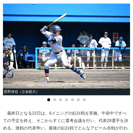
西野啓也（立命館大）
最終日となる22日は、6イニングの紅白戦を実施。午前中ですべ
ての予定を終え、そこからすぐに選考会議を行い、代表28選手を決
める。激戦の代表争い。最後の紅白戦でどんなアピール合戦が行わ