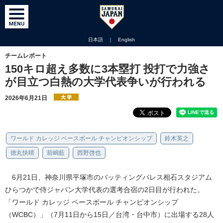
日本語
｜
English
チームレポート
150キロ超え多数に3本塁打 投打で力強さ
が目立つ白熱の大学代表争いが行われる
2026年6月21日
ワールド カレッジ ベースボール チャンピオンシップ
鈴木英之
徳丸快晴
前嶋藍
西野啓也
6月21日、神奈川県平塚市のバッティングパレス相石スタジアム
ひらつかで侍ジャパン大学代表の選考合宿の2日目が行われた。
「ワールド カレッジ ベースボール チャンピオンシップ
（WCBC）」（7月11日から15日／台湾・台中市）に出場する28人