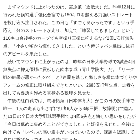
まずマウンドに上がったのは、宮原廉（近畿大）だ。昨年12月に
行われた候補選手強化合宿でも150キロを超える力強いストレート
を投げ込み注目された。この日も「すごく良かったです」という手
応え十分のストレートが走り、加えて「練習してきました」という
110キロ台後半のカーブでも空振り三振に抑えるなど2回1安打無失
点。「小さい頃から憧れてきました」という侍ジャパン選出に抜群
のアピールを果たした。
続いてマウンドに上がったのは、昨年の日米大学野球で3試合4回
無失点に抑え優勝に貢献した鈴木泰成（青山学院大）だ。「リーグ
戦の結果が悪かったので」と7連覇を逃した悔しさを糧に体づくりや
フォームの修正に取り組んできたといい、2回3安打無失点。走者を
出しても要所を締める貫禄ある投球を見せた。
午後の紅白戦では、馬場拓海（日本体育大）がこの日の投手陣で
唯一、1人の走者も出さずに打者6人から3奪三振。故障明けで臨ん
だ11日の全日本大学野球選手権では4回6失点と悔しい思いをしたが
「今日は低めに集めることができました」と好投を見せた。今後に
向けても「レベルの高い選手がいっぱいいるので、課題を認識して
成長に繋げたいです」と殊勝に語った。