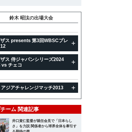
重
80kg
鈴木 昭汰の出場大会
ザス presents 第3回WBSCプレ
12
ザス 侍ジャパンシリーズ2024
 vs チェコ
U アジアチャレンジマッチ2013
チーム 関連記事
井口資仁監督が就任会見で「日本らし
さ」を力説 関係者から球界全体を牽引す
る期待の声