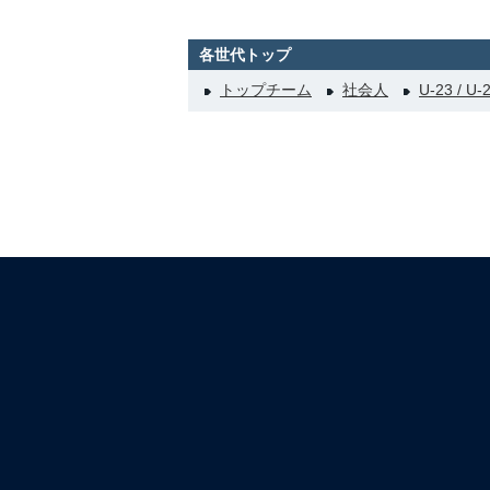
各世代トップ
トップチーム
社会人
U-23 / U-