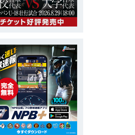
トップチーム
ラグザス 侍ジャパンシリーズ2024 日本 vs チェコ
番号
47
ポジション
投手
長
175cm
投打
左投左打