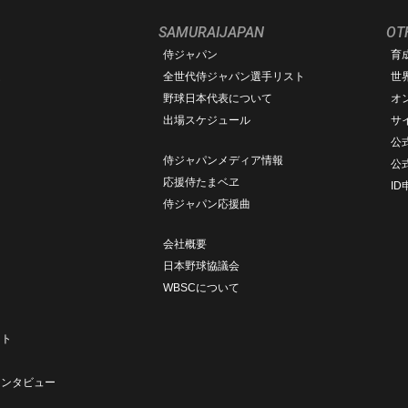
SAMURAIJAPAN
OT
侍ジャパン
育
ム
全世代侍ジャパン選手リスト
世
野球日本代表について
オ
出場スケジュール
サ
公式
侍ジャパンメディア情報
公
応援侍たまベヱ
I
侍ジャパン応援曲
会社概要
日本野球協議会
WBSCについて
ト
ート
ト
インタビュー