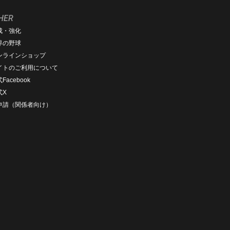
HER
成・強化
界の野球
ンラインショップ
イトのご利用について
Facebook
式X
D申請（関係者向け）