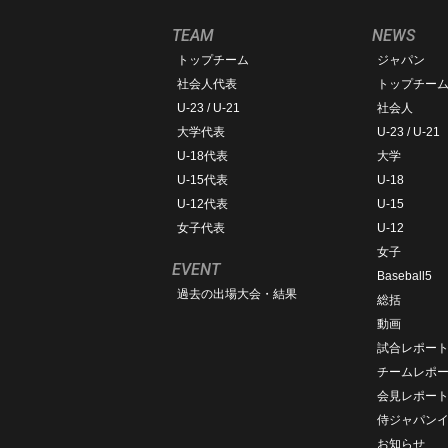
TEAM
NEWS
トップチーム
ジャパン
社会人代表
トップチー
U-23 / U-21
社会人
大学代表
U-23 / U-21
U-18代表
大学
U-15代表
U-18
U-12代表
U-15
女子代表
U-12
女子
EVENT
Baseball5
過去の出場大会・結果
総括
動画
試合レポー
チームレポ
会見レポー
侍ジャパン
お知らせ