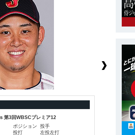
nts 第3回WBSCプレミア12
ポジション
投手
背
投打
左投左打
身