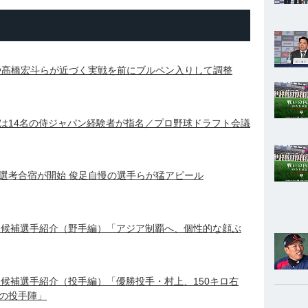
や髙橋宏斗らが近づく実戦を前にブルペン入りして調整
は14名の侍ジャパン経験者が指名／プロ野球ドラフト会議
選考合宿が開始 俊足自慢の選手らが猛アピール
一次候補選手紹介（野手編）「アジア制覇へ、個性的な顔ぶ
次候補選手紹介（投手編）「優勝投手・村上、150キロ右
の投手陣」