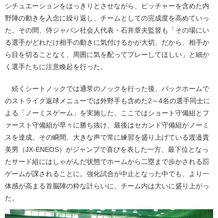
シチュエーションをはっきりとさせながら、ピッチャーを含めた内
野陣の動きを入念に繰り返し、チームとしての完成度を高めていっ
た。その間、侍ジャパン社会人代表・石井章夫監督も「その場にい
る選手がどれだけ相手の動きに気付けるかが大切。だから、相手か
ら目を切ることなく、周囲に気を配ってプレーしてほしい」と細か
く選手たちに注意喚起を行った。
続くシートノックでは通常のノックを行った後、バックホームで
のストライク返球メニューでは外野手も含めた2～4名の選手同士に
よる「ノーミスゲーム」を実施した。ここではショート守備組とフ
ァースト守備組が早々に勝ち抜け、最後はセカンド守備組がノーミ
スを達成。その瞬間、大きな声で常に練習を盛り上げている渡邉貴
美男（JX-ENEOS）がジャンプで喜びを表した一方、最下位となっ
たサード組にはしゃがんだ状態でホームから二塁まで歩かされる罰
ゲームが課されることに。強化試合が中止となった中でも、より一
体感が高まる首脳陣の粋な計らいに、チーム内は大いに盛り上がっ
た。