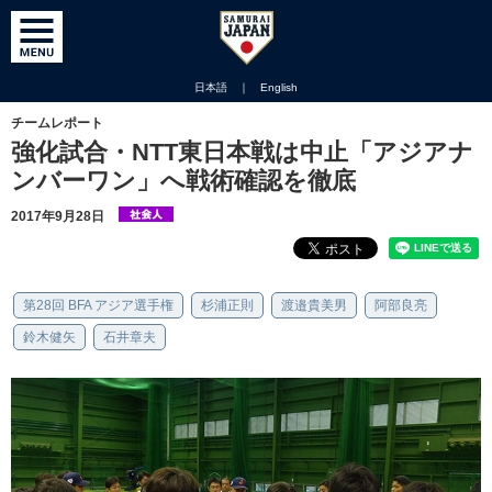
日本語
｜
English
チームレポート
強化試合・NTT東日本戦は中止「アジアナ
ンバーワン」へ戦術確認を徹底
2017年9月28日
第28回 BFA アジア選手権
杉浦正則
渡邉貴美男
阿部良亮
鈴木健矢
石井章夫