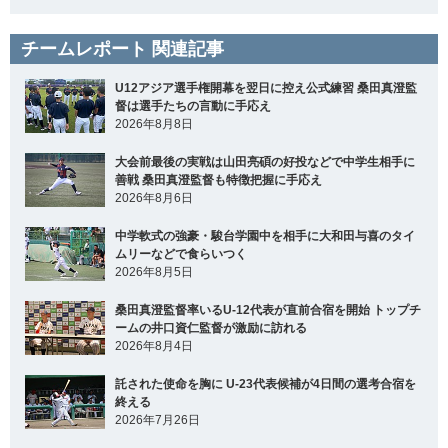
チームレポート 関連記事
U12アジア選手権開幕を翌日に控え公式練習 桑田真澄監
督は選手たちの言動に手応え
2026年8月8日
大会前最後の実戦は山田亮碩の好投などで中学生相手に
善戦 桑田真澄監督も特徴把握に手応え
2026年8月6日
中学軟式の強豪・駿台学園中を相手に大和田与喜のタイ
ムリーなどで食らいつく
2026年8月5日
桑田真澄監督率いるU-12代表が直前合宿を開始 トップチ
ームの井口資仁監督が激励に訪れる
2026年8月4日
託された使命を胸に U-23代表候補が4日間の選考合宿を
終える
2026年7月26日