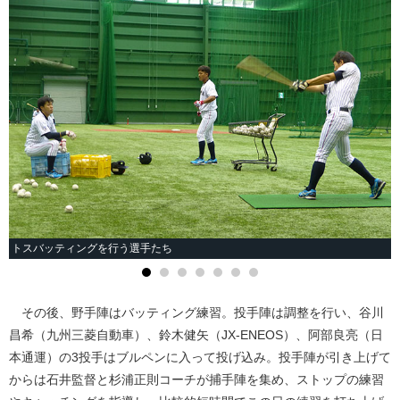
トスバッティングを行う選手たち
その後、野手陣はバッティング練習。投手陣は調整を行い、谷川
昌希（九州三菱自動車）、鈴木健矢（JX-ENEOS）、阿部良亮（日
本通運）の3投手はブルペンに入って投げ込み。投手陣が引き上げて
からは石井監督と杉浦正則コーチが捕手陣を集め、ストップの練習