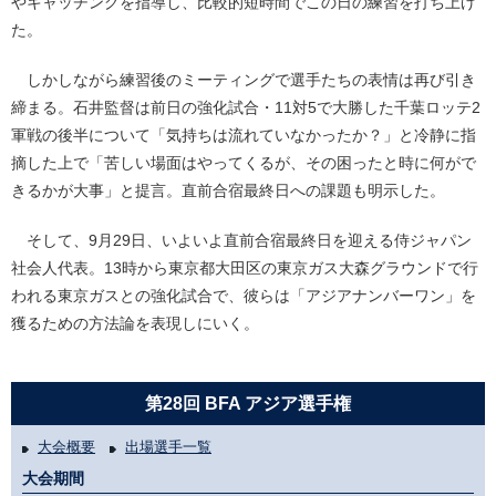
やキャッチングを指導し、比較的短時間でこの日の練習を打ち上げ
た。
しかしながら練習後のミーティングで選手たちの表情は再び引き
締まる。石井監督は前日の強化試合・11対5で大勝した千葉ロッテ2
軍戦の後半について「気持ちは流れていなかったか？」と冷静に指
摘した上で「苦しい場面はやってくるが、その困ったと時に何がで
きるかが大事」と提言。直前合宿最終日への課題も明示した。
そして、9月29日、いよいよ直前合宿最終日を迎える侍ジャパン
社会人代表。13時から東京都大田区の東京ガス大森グラウンドで行
われる東京ガスとの強化試合で、彼らは「アジアナンバーワン」を
獲るための方法論を表現しにいく。
第28回 BFA アジア選手権
大会概要
出場選手一覧
大会期間