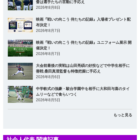
督は選手たちの言動に手応え
2026年8月8日
映画『戦いの向こう 侍たちの記録』入場者プレゼント配
布決定！
2026年8月7日
映画『戦いの向こう 侍たちの記録』ユニフォーム展示 開
催決定！
2026年8月7日
大会前最後の実戦は山田亮碩の好投などで中学生相手に
善戦 桑田真澄監督も特徴把握に手応え
2026年8月6日
中学軟式の強豪・駿台学園中を相手に大和田与喜のタイ
ムリーなどで食らいつく
2026年8月5日
もっと見る
社会人代表 関連記事