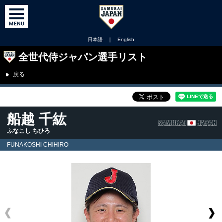
日本語
｜
English
全世代侍ジャパン選手リスト
戻る
船越 千紘
ふなこし ちひろ
FUNAKOSHI CHIHIRO