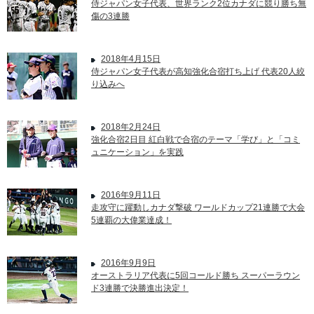
侍ジャパン女子代表、世界ランク2位カナダに競り勝ち無
傷の3連勝
2018年4月15日
侍ジャパン女子代表が高知強化合宿打ち上げ 代表20人絞
り込みへ
2018年2月24日
強化合宿2日目 紅白戦で合宿のテーマ「学び」と「コミ
ュニケーション」を実践
2016年9月11日
走攻守に躍動しカナダ撃破 ワールドカップ21連勝で大会
5連覇の大偉業達成！
2016年9月9日
オーストラリア代表に5回コールド勝ち スーパーラウン
ド3連勝で決勝進出決定！