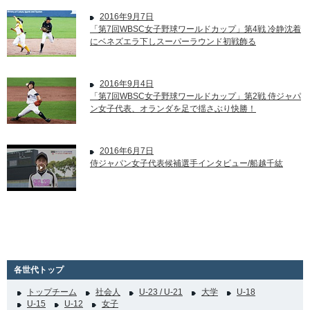
2016年9月7日
「第7回WBSC女子野球ワールドカップ」第4戦 冷静沈着
にベネズエラ下しスーパーラウンド初戦飾る
2016年9月4日
「第7回WBSC女子野球ワールドカップ」第2戦 侍ジャパ
ン女子代表、オランダを足で揺さぶり快勝！
2016年6月7日
侍ジャパン女子代表候補選手インタビュー/船越千紘
各世代トップ
トップチーム
社会人
U-23 / U-21
大学
U-18
U-15
U-12
女子