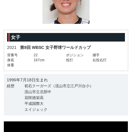
女子
2021
第9回 WBSC 女子野球ワールドカップ
背番号
22
ポジション
捕手
身長
167cm
投打
右投右打
体重
1996年7月18日生まれ
経歴
初石クーガーズ（流山市立江戸川台小）
流山市立北部中
花咲徳栄高
平成国際大
エイジェック