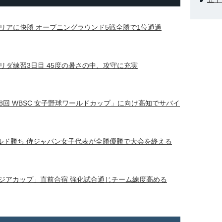
リアに快勝 オープニングラウンド5戦全勝で1位通過
リダ練習3日目 45度の暑さの中、攻守に充実
回 WBSC 女子野球ワールドカップ」に向け高知でサバイ
ルド勝ち 侍ジャパン女子代表が全勝優勝で大会を終える
球アジアカップ」直前合宿 強化試合通じチーム練度高める