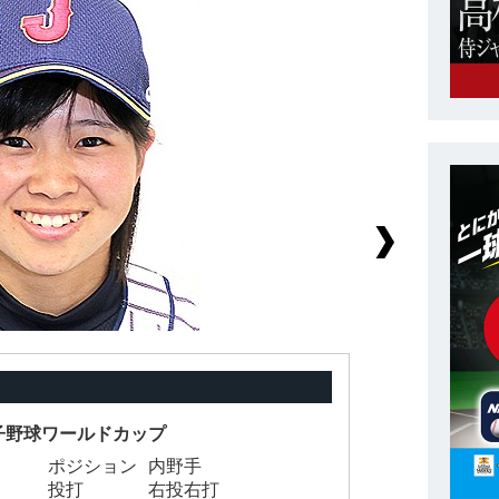
女子野球ワールドカップ
ポジション
内野手
背
投打
右投右打
身