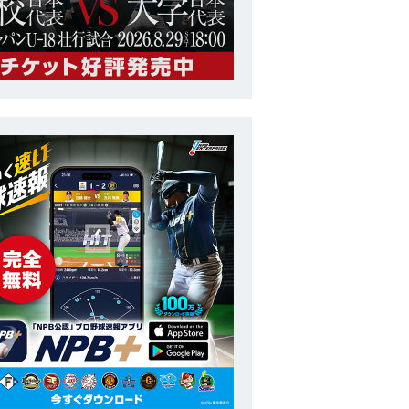
女子
第1回 BFA 女子野球アジアカップ
番号
23
ポジション
内野手
長
157cm
投打
右投右打