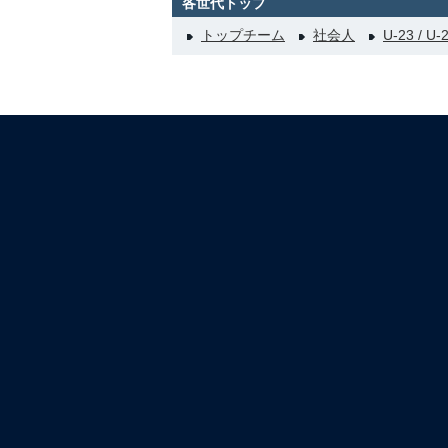
各世代トップ
トップチーム
社会人
U-23 / U-