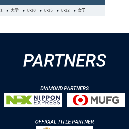
21
大学
U-18
U-15
U-12
女子
PARTNERS
DIAMOND PARTNERS
OFFICIAL TITLE PARTNER