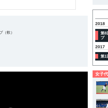
体
2018
ブ（軟）
第8
プ
2017
第1
女子代