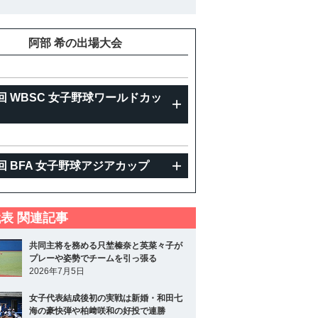
重
阿部 希の出場大会
回 WBSC 女子野球ワールドカッ
回 BFA 女子野球アジアカップ
表 関連記事
共同主将を務める只埜榛奈と英菜々子が
プレーや姿勢でチームを引っ張る
2026年7月5日
女子代表結成後初の実戦は新婚・和田七
海の豪快弾や柏﨑咲和の好投で連勝