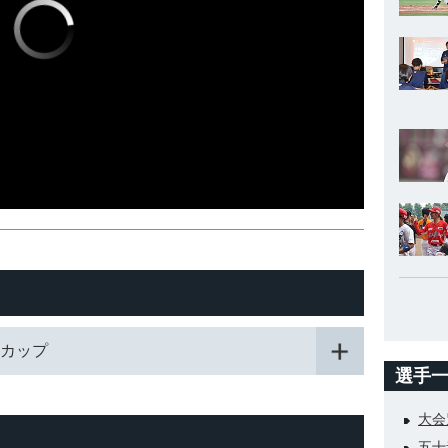
ドカップ
選手
大会
五十