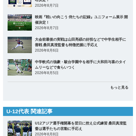
布決定！
2026年8月7日
映画『戦いの向こう 侍たちの記録』ユニフォーム展示 開
催決定！
2026年8月7日
大会前最後の実戦は山田亮碩の好投などで中学生相手に
善戦 桑田真澄監督も特徴把握に手応え
2026年8月6日
中学軟式の強豪・駿台学園中を相手に大和田与喜のタイ
ムリーなどで食らいつく
2026年8月5日
もっと見る
U-12代表 関連記事
U12アジア選手権開幕を翌日に控え公式練習 桑田真澄監
督は選手たちの言動に手応え
2026年8月8日