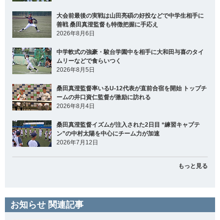
大会前最後の実戦は山田亮碩の好投などで中学生相手に
善戦 桑田真澄監督も特徴把握に手応え
2026年8月6日
中学軟式の強豪・駿台学園中を相手に大和田与喜のタイ
ムリーなどで食らいつく
2026年8月5日
桑田真澄監督率いるU-12代表が直前合宿を開始 トップチ
ームの井口資仁監督が激励に訪れる
2026年8月4日
桑田真澄監督イズムが注入された2日目 “練習キャプテ
ン”の中村太陽を中心にチーム力が加速
2026年7月12日
もっと見る
お知らせ 関連記事