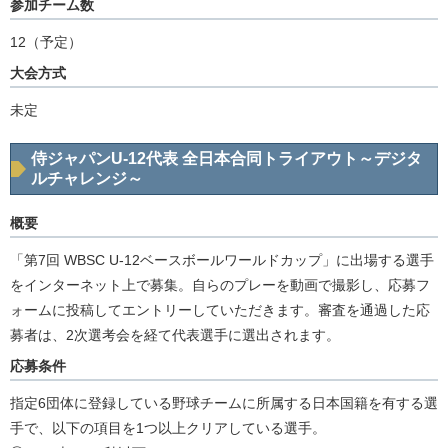
参加チーム数
12（予定）
大会方式
未定
侍ジャパンU-12代表 全日本合同トライアウト～デジタ
ルチャレンジ～
概要
「第7回 WBSC U-12ベースボールワールドカップ」に出場する選手
をインターネット上で募集。自らのプレーを動画で撮影し、応募フ
ォームに投稿してエントリーしていただきます。審査を通過した応
募者は、2次選考会を経て代表選手に選出されます。
応募条件
指定6団体に登録している野球チームに所属する日本国籍を有する選
手で、以下の項目を1つ以上クリアしている選手。