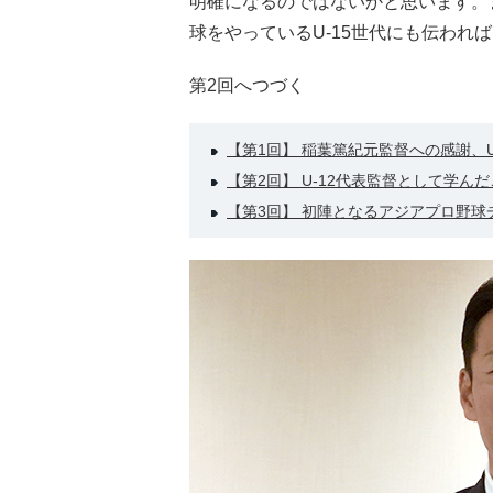
明確になるのではないかと思います。
球をやっているU-15世代にも伝われ
第2回へつづく
【第1回】 稲葉篤紀元監督への感謝、
【第2回】 U-12代表監督として学ん
【第3回】 初陣となるアジアプロ野