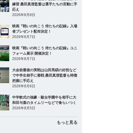
練習 桑田真澄監督は選手たちの言動に手
応え
2026年8月8日
映画『戦いの向こう 侍たちの記録』入場
者プレゼント配布決定！
2026年8月7日
映画『戦いの向こう 侍たちの記録』ユニ
フォーム展示 開催決定！
2026年8月7日
大会前最後の実戦は山田亮碩の好投など
で中学生相手に善戦 桑田真澄監督も特徴
把握に手応え
2026年8月6日
中学軟式の強豪・駿台学園中を相手に大
和田与喜のタイムリーなどで食らいつく
2026年8月5日
もっと見る