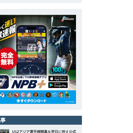
記事
U12アジア選手権開幕を翌日に控え公式