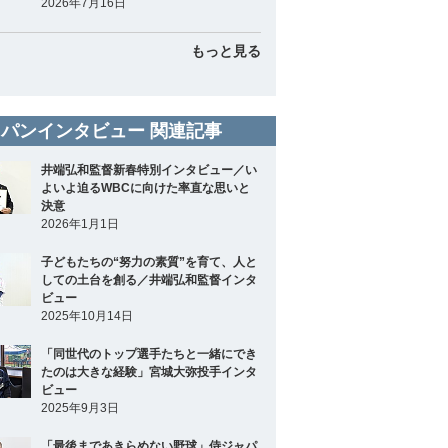
2026年7月16日
もっと見る
パンインタビュー 関連記事
井端弘和監督新春特別インタビュー／い
よいよ迫るWBCに向けた率直な思いと
決意
2026年1月1日
子どもたちの“努力の素質”を育て、人と
しての土台を創る／井端弘和監督インタ
ビュー
2025年10月14日
「同世代のトップ選手たちと一緒にでき
たのは大きな経験」宮城大弥投手インタ
ビュー
2025年9月3日
「最後まであきらめない野球」侍ジャパ