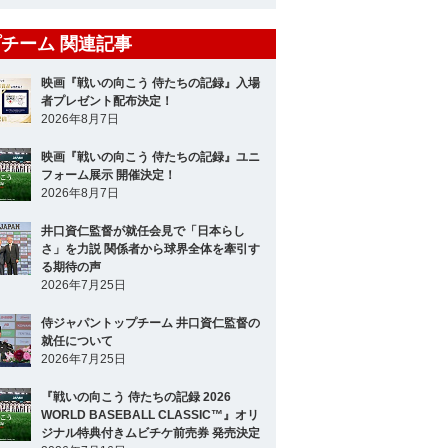
チーム 関連記事
映画『戦いの向こう 侍たちの記録』入場
者プレゼント配布決定！
2026年8月7日
映画『戦いの向こう 侍たちの記録』ユニ
フォーム展示 開催決定！
2026年8月7日
井口資仁監督が就任会見で「日本らし
さ」を力説 関係者から球界全体を牽引す
る期待の声
2026年7月25日
侍ジャパントップチーム 井口資仁監督の
就任について
2026年7月25日
『戦いの向こう 侍たちの記録 2026
WORLD BASEBALL CLASSIC™』オリ
ジナル特典付きムビチケ前売券 発売決定