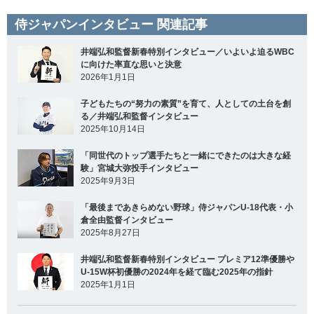
侍ジャパンインタビュー 関連記事
井端弘和監督新春特別インタビュー／いよいよ迫るWBC
に向けた率直な思いと決意
2026年1月1日
子どもたちの“努力の素質”を育て、人としての土台を創
る／井端弘和監督インタビュー
2025年10月14日
「同世代のトップ選手たちと一緒にできたのは大きな経
験」宮城大弥投手インタビュー
2025年9月3日
「最後まであきらめない野球」侍ジャパンU-18代表・小
倉全由監督インタビュー
2025年8月27日
井端弘和監督新春特別インタビュー プレミア12準優勝や
U-15W杯初優勝の2024年を経て臨む2025年の指針
2025年1月1日