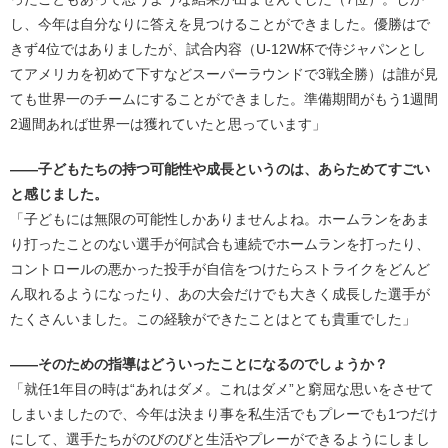
し、今年は自分なりに答えを見つけることができました。優勝はで
きず4位ではありましたが、試合内容（U-12W杯で侍ジャパンとし
てアメリカを初めて下すなどスーパーラウンドで3戦全勝）は誰が見
ても世界一のチームにすることができました。準備期間がもう1週間
2週間あれば世界一は獲れていたと思っています」
――子どもたちの持つ可能性や成長というのは、あらためてすごい
と感じました。
「子どもには無限の可能性しかありませんよね。ホームランをあま
り打ったことのない選手が何試合も連続でホームランを打ったり、
コントロールの悪かった投手が自信をつけたらストライクをどんど
ん取れるようになったり、あの大会だけでも大きく成長した選手が
たくさんいました。この経験ができたことはとても貴重でした」
――そのための指導はどういったことになるのでしょうか？
「就任1年目の時は“あれはダメ。これはダメ”と窮屈な思いをさせて
しまいましたので、今年は決まり事を私生活でもプレーでも1つだけ
にして、選手たちがのびのびと生活やプレーができるようにしまし